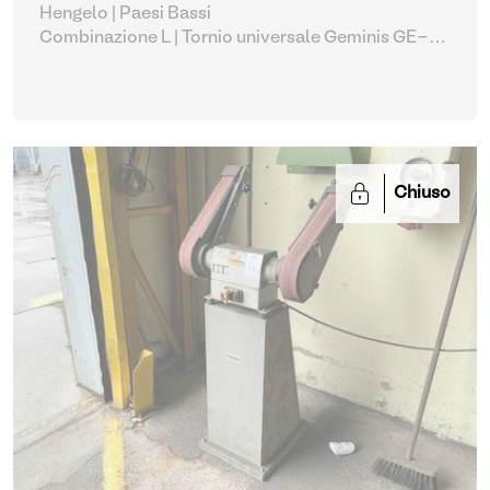
Hengelo | Paesi Bassi
Combinazione L | Tornio universale Geminis GE-
870S con accessori (24, 153-157)
| Utensili per
macchine utensili
Chiuso