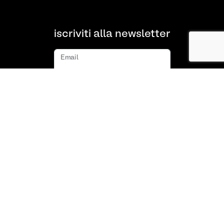
iscriviti alla newsletter
Email
iscriviti
Chi siamo
FAQ
Contatto
Termini e condizioni
Politica sulla privacy