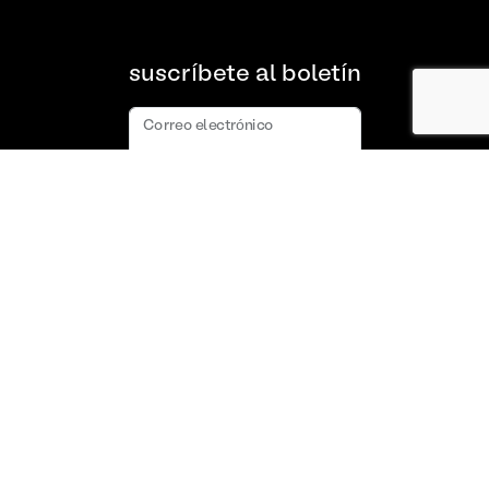
suscríbete al boletín
Correo electrónico
suscribir
Acerca de nosotros
Preguntas frecuentes
Contacto
Términos y condiciones
Política de privacidad