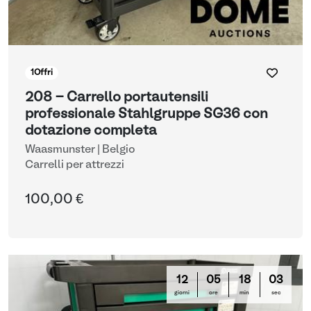
1
Offri
208 - Carrello portautensili
professionale Stahlgruppe SG36 con
dotazione completa
Waasmunster | Belgio
Carrelli per attrezzi
100,00 €
12
05
18
03
giorni
ore
min
sec