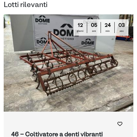
Lotti rilevanti
12
05
24
03
giorni
ore
min
sec
46 - Coltivatore a denti vibranti