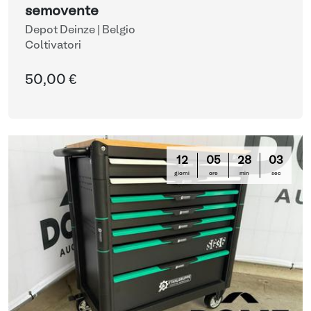
semovente
Depot Deinze | Belgio
Coltivatori
50,00 €
12
05
28
03
giorni
ore
min
sec