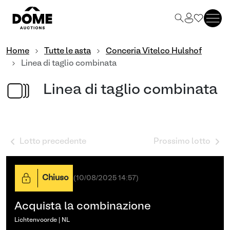
Home
Tutte le asta
Conceria Vitelco Hulshof
Linea di taglio combinata
Linea di taglio combinata
Lotto precedente
Prossimo lotto
Chiuso
(
10/08/2025 14:57
)
Acquista la combinazione
Lichtenvoorde | NL