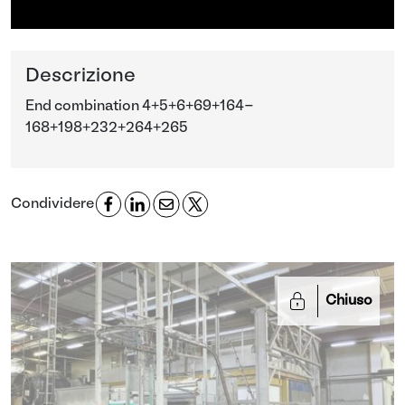
Descrizione
End combination 4+5+6+69+164-
168+198+232+264+265
Condividere
Chiuso