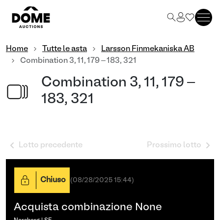
Home
Tutte le asta
Larsson Finmekaniska AB
Combination 3, 11, 179 – 183, 321
Combination 3, 11, 179 –
183, 321
Lotto precedente
Prossimo lotto
Chiuso
(
08/28/2025 15:44
)
Acquista combinazione None