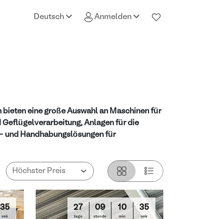
Deutsch
Anmelden
bieten eine große Auswahl an Maschinen für
 Geflügelverarbeitung, Anlagen für die
r- und Handhabungslösungen für
33
27
09
10
33
sek
tage
stunde
min
sek