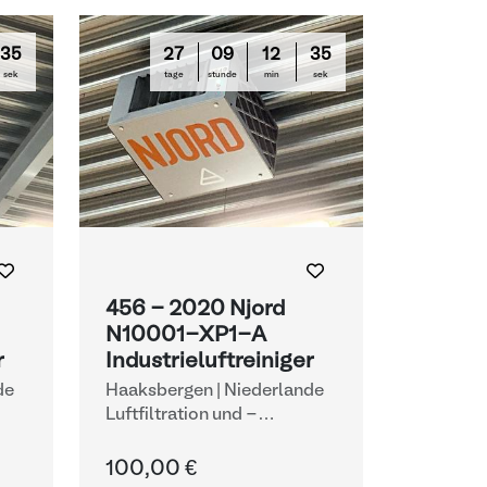
33
27
09
12
33
sek
tage
stunde
min
sek
456 - 2020 Njord
N10001-XP1-A
r
Industrieluftreiniger
de
Haaksbergen | Niederlande
Luftfiltration und -
behandlung
100,00 €