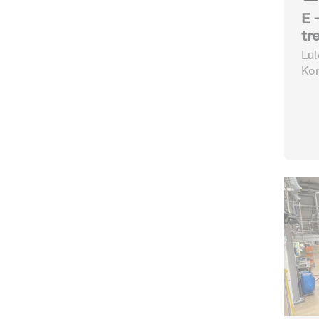
E 
tr
Lul
Kom
Ver
Leb
erä