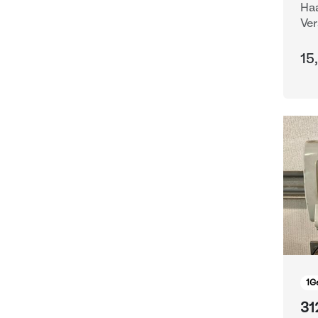
Haa
Ver
Gef
15
1
G
31