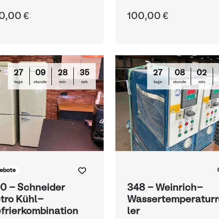
handlung
behandlung
0,00 €
100,00 €
27
09
28
33
27
08
02
tage
stunde
min
sek
tage
stunde
min
ebote
0 - Schneider
348 - Weinrich-
tro Kühl-
Wassertemperaturr
frierkombination
ler