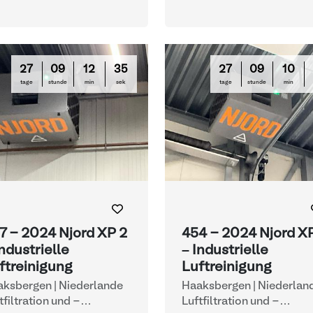
27
09
12
33
27
09
10
tage
stunde
min
sek
tage
stunde
min
7 - 2024 Njord XP 2
454 - 2024 Njord X
Industrielle
– Industrielle
ftreinigung
Luftreinigung
ksbergen | Niederlande
Haaksbergen | Niederlan
tfiltration und -
Luftfiltration und -