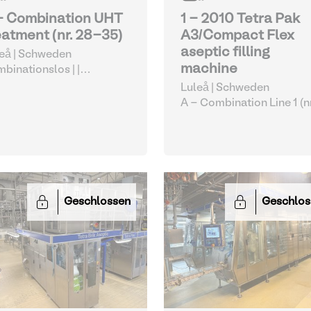
- Combination UHT
1 - 2010 Tetra Pak
eatment (nr. 28-35)
A3/Compact Flex
aseptic filling
eå | Schweden
machine
binationslos |
|
schiedene
Luleå | Schweden
ensmittelverarbeitungsg
A - Combination Line 1 (nr
te
1-7)
| Inline-Füllmaschin
Geschlossen
Geschlos