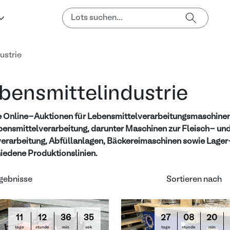
ustrie
bensmittelindustrie
 Online-Auktionen für Lebensmittelverarbeitungsmaschinen 
bensmittelverarbeitung, darunter Maschinen zur Fleisch- und
erarbeitung, Abfüllanlagen, Bäckereimaschinen sowie Lage
iedene Produktionslinien.
gebnisse
Sortieren nach
11
12
36
33
27
08
20
tage
stunde
min
sek
tage
stunde
min