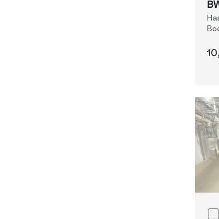
BW
Haa
Bo
10