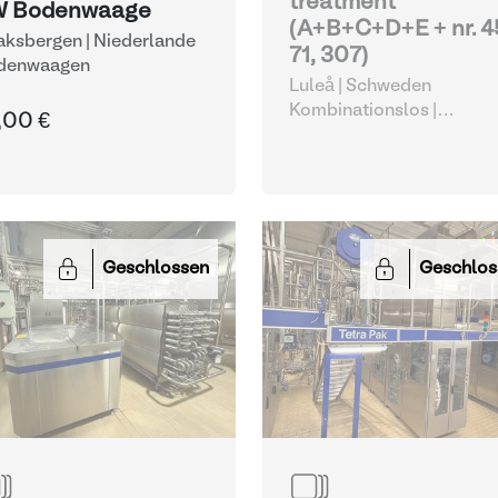
treatment
 Bodenwaage
(A+B+C+D+E + nr. 4
ksbergen | Niederlande
71, 307)
denwaagen
Luleå | Schweden
Kombinationslos |
,00 €
Verschiedene
Lebensmittelverarbeitun
eräte
Geschlossen
Geschlos