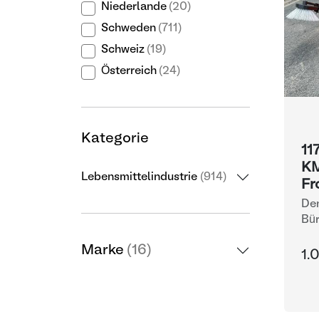
Niederlande
(20)
Schweden
(711)
Schweiz
(19)
Österreich
(24)
Kategorie
11
KM
Lebensmittelindustrie
(914)
Fr
Den
Bü
Marke
(16)
1.