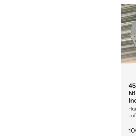
45
N1
In
Haa
Luf
be
10