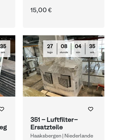
Gefrierverfahren
15,00 €
33
27
08
04
33
sek
tage
stunde
min
sek
351 - Luftfilter-
eg
Ersatzteile
Haaksbergen | Niederlande