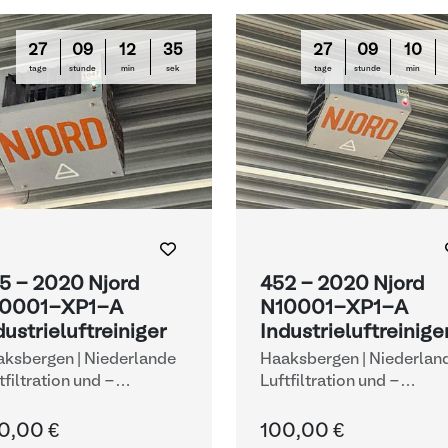
27
09
12
33
27
09
10
tage
stunde
min
sek
tage
stunde
min
5 - 2020 Njord
452 - 2020 Njord
0001-XP1-A
N10001-XP1-A
dustrieluftreiniger
Industrieluftreinige
ksbergen | Niederlande
Haaksbergen | Niederlan
tfiltration und -
Luftfiltration und -
handlung
behandlung
0,00 €
100,00 €