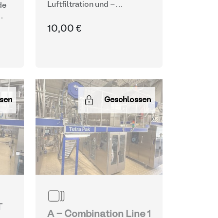
Luftfiltration und -
de
behandlung
10,00 €
sen
Geschlossen
T
A - Combination Line 1