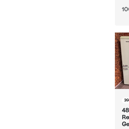
be
10
2
G
48
Re
Ge