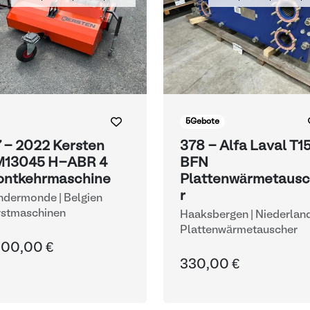
5
Gebote
7 - 2022 Kersten
378 - Alfa Laval T1
13045 H-ABR 4
BFN
ontkehrmaschine
Plattenwärmetaus
r
dermonde | Belgien
rstmaschinen
Haaksbergen | Niederlan
Plattenwärmetauscher
000,00 €
330,00 €