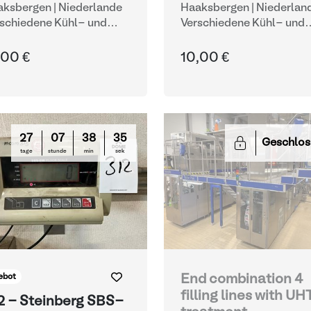
ksbergen | Niederlande
Haaksbergen | Niederlan
schiedene Kühl- und
Verschiedene Kühl- und
rierverfahren
Gefrierverfahren
,00 €
10,00 €
27
07
38
33
Geschlos
tage
stunde
min
sek
ebot
End combination 4
filling lines with UH
2 - Steinberg SBS-