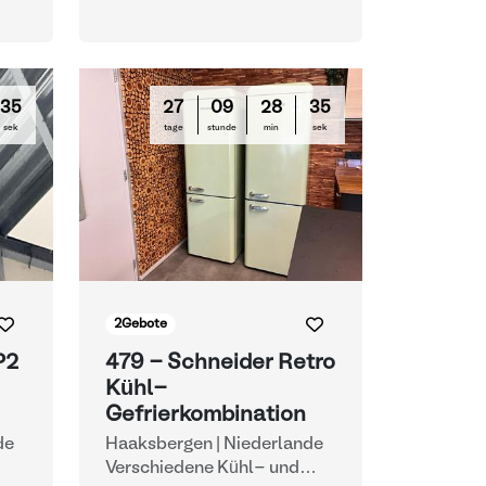
33
27
09
28
33
sek
tage
stunde
min
sek
2
Gebote
P2
479 - Schneider Retro
Kühl-
Gefrierkombination
de
Haaksbergen | Niederlande
Verschiedene Kühl- und