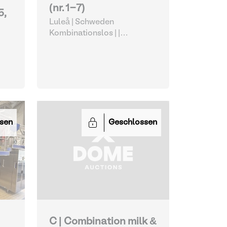
(nr. 1-7)
5,
Luleå | Schweden
Kombinationslos |
|
Verschiedene
Lebensmittelverarbeitungsg
eräte
gsg
sen
Geschlossen
C | Combination milk &