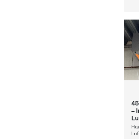
45
– 
Lu
Haa
Luf