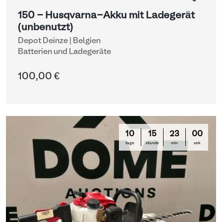
150 - Husqvarna-Akku mit Ladegerät
(unbenutzt)
Depot Deinze | Belgien
Batterien und Ladegeräte
100,00 €
10
15
23
00
tage
stunde
min
sek