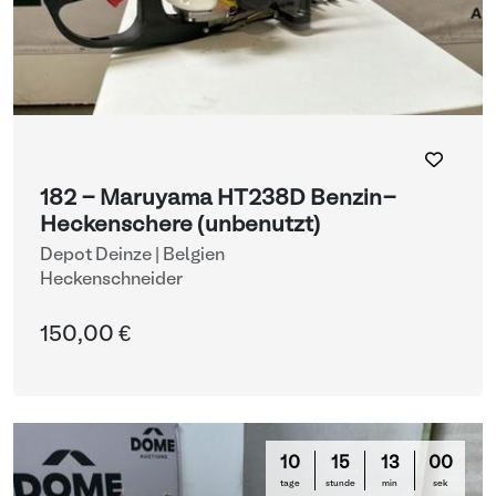
182 - Maruyama HT238D Benzin-
Heckenschere (unbenutzt)
Depot Deinze | Belgien
Heckenschneider
150,00 €
10
15
13
00
tage
stunde
min
sek