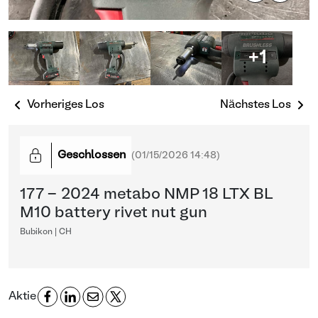
+1
Vorheriges Los
Nächstes Los
Geschlossen
(
01/15/2026 14:48
)
177 - 2024 metabo NMP 18 LTX BL
M10 battery rivet nut gun
Bubikon | CH
Aktie