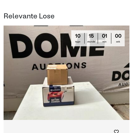
Relevante Lose
10
15
01
00
tage
stunde
min
sek