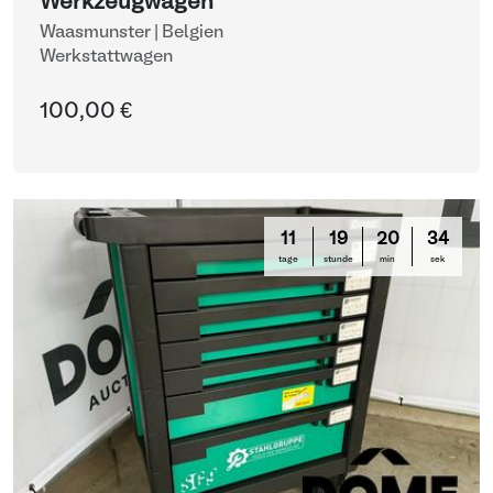
Werkzeugwagen
Waasmunster | Belgien
Werkstattwagen
100,00 €
11
19
20
34
tage
stunde
min
sek