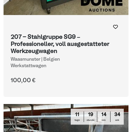
207 - Stahlgruppe SG9 –
Professioneller, voll ausgestatteter
Werkzeugwagen
Waasmunster | Belgien
Werkstattwagen
100,00 €
11
19
14
34
tage
stunde
min
sek