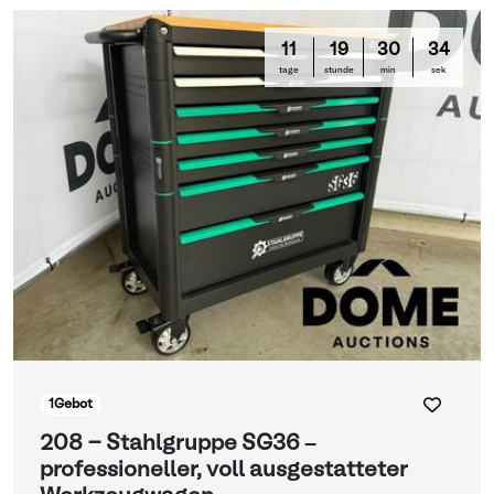
11
19
30
34
tage
stunde
min
sek
1
Gebot
208 - Stahlgruppe SG36 –
professioneller, voll ausgestatteter