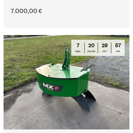
7.000,00 €
7
20
29
57
tage
stunde
min
sek