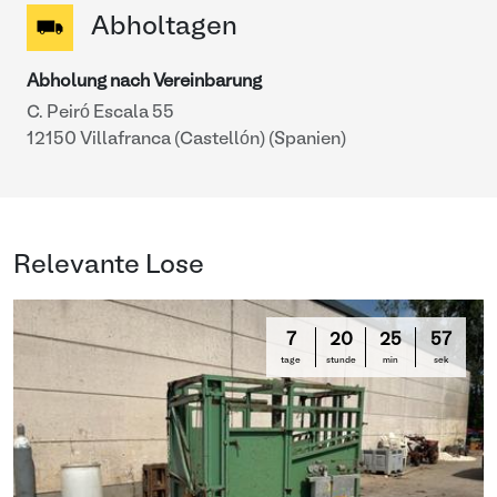
Abholtagen
Abholung nach Vereinbarung
C. Peiró Escala 55
12150 Villafranca (Castellón) (Spanien)
Relevante Lose
7
20
25
57
tage
stunde
min
sek