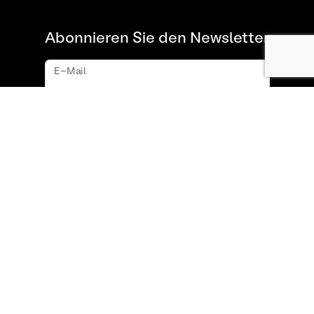
Abonnieren Sie den Newsletter
E-Mail
Abonnieren
Über uns
FAQ
Kontakt
Allgemeine
Datenschutzrichtlinie
Geschäftsbedingungen