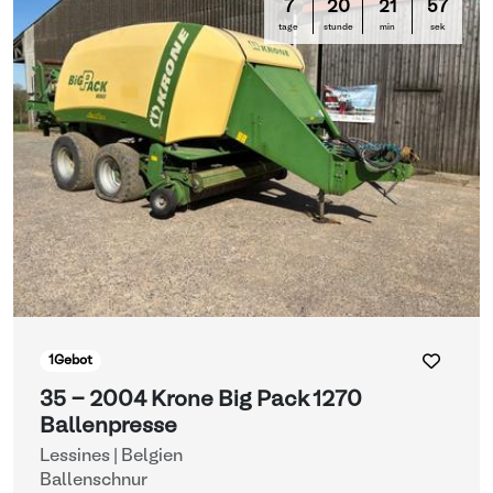
7
20
21
57
tage
stunde
min
sek
1
Gebot
35 - 2004 Krone Big Pack 1270
Ballenpresse
Lessines | Belgien
Ballenschnur