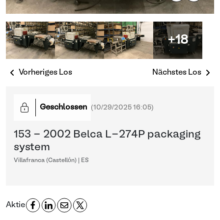
+18
Vorheriges Los
Nächstes Los
Geschlossen
(
10/29/2025 16:05
)
153 - 2002 Belca L-274P packaging
system
Villafranca (Castellón) | ES
Aktie