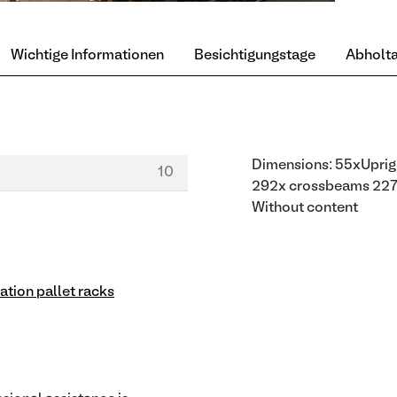
Wichtige Informationen
Besichtigungstage
Abholt
Dimensions: 55xUpr
10
292x crossbeams 2
Without content
tion pallet racks