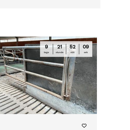
9
21
52
09
tage
stunde
min
sek