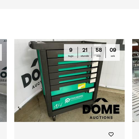
9
21
58
09
tage
stunde
min
sek