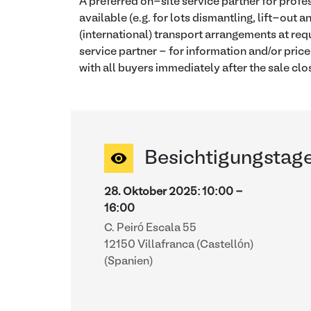
A preferred on-site service partner for profes
available (e.g. for lots dismantling, lift-out 
(international) transport arrangements at requ
service partner - for information and/or price
with all buyers immediately after the sale clo
Besichtigungstag
28. Oktober 2025
:
10:00
-
16:00
C. Peiró Escala 55
12150 Villafranca (Castellón)
(Spanien)