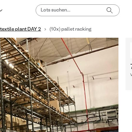
 textile plant DAY 2
(10x) pallet racking
V