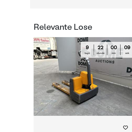
Relevante Lose
9
22
00
09
tage
stunde
min
sek