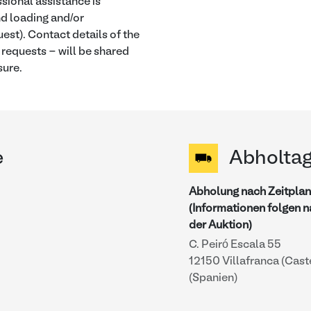
sional assistance is
and loading and/or
est). Contact details of the
 requests - will be shared
sure.
e
Abholta
Abholung nach Zeitplan
(Informationen folgen 
der Auktion)
C. Peiró Escala 55
12150 Villafranca (Cast
(Spanien)