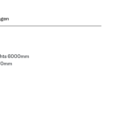
agen
ights 6000mm
270mm