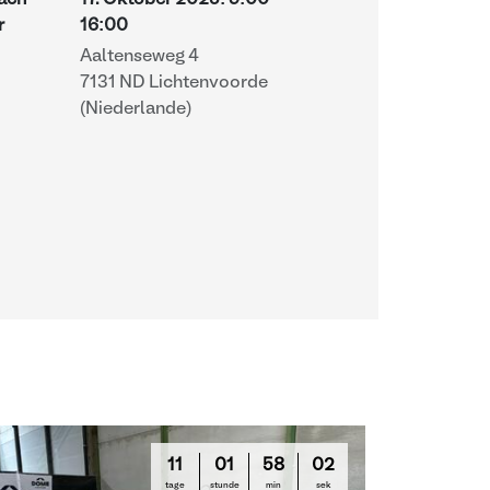
nach
17. Oktober 2025
:
9:00
-
r
16:00
Aaltenseweg 4
7131 ND Lichtenvoorde
(Niederlande)
11
01
58
01
tage
stunde
min
sek