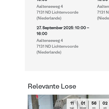
16:00
16:00
Aaltenseweg 4
Aalte
7131 ND Lichtenvoorde
7131 
(Niederlande)
(Niede
27. September 2025
:
10:00
-
16:00
Aaltenseweg 4
7131 ND Lichtenvoorde
(Niederlande)
Relevante Lose
11
01
56
01
tage
stunde
min
sek