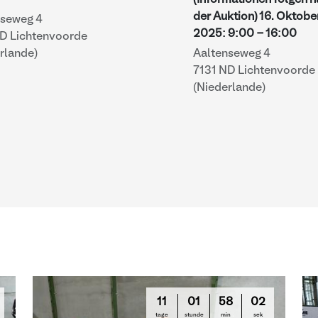
(Informationen folgen 
der Auktion)
16. Oktobe
nseweg 4
2025
:
9:00
-
16:00
ND Lichtenvoorde
rlande)
Aaltenseweg 4
7131 ND Lichtenvoorde
(Niederlande)
11
01
58
01
tage
stunde
min
sek