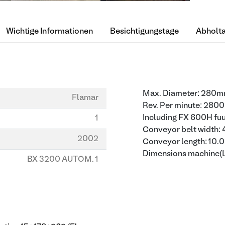
Wichtige Informationen
Besichtigungstage
Abholt
Max. Diameter: 280
Flamar
Rev. Per minute: 2800
Including FX 600H fuu
1
Conveyor belt width
2002
Conveyor length: 10
Dimensions machin
BX 3200 AUTOM. 1