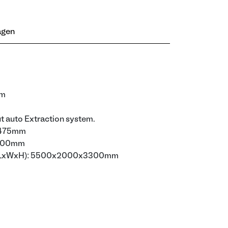
agen
mm
t auto Extraction system.
: 475mm
.000mm
e(LxWxH): 5500x2000x3300mm