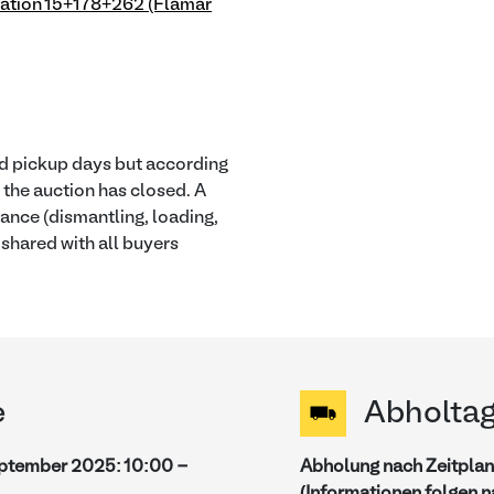
tion 15+178+262 (Flamar
ied pickup days but according
r the auction has closed. A
tance (dismantling, loading,
e shared with all buyers
e
Abholta
eptember 2025
:
10:00
-
Abholung nach Zeitplan