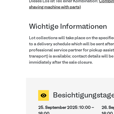
Dieses Los ist Teil einer Kombination:
Combina
shaving machine with parts)
Wichtige Informationen
Lot collections will take place on the specif
to a delivery schedule which will be sent afte
professional service partner for pickup assis
transport) is available; contact details will b
immidiately after the sale closure.
Besichtigungstag
25. September 2025
:
10:00
-
26. S