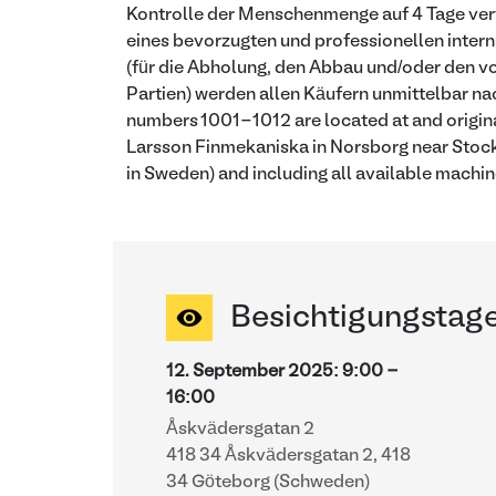
Kontrolle der Menschenmenge auf 4 Tage vert
eines bevorzugten und professionellen inter
(für die Abholung, den Abbau und/oder den v
Partien) werden allen Käufern unmittelbar nac
numbers 1001-1012 are located at and origin
Larsson Finmekaniska in Norsborg near Stoc
in Sweden) and including all available machin
Besichtigungstag
12. September 2025
:
9:00
-
16:00
Åskvädersgatan 2
418 34 Åskvädersgatan 2, 418
34 Göteborg (Schweden)