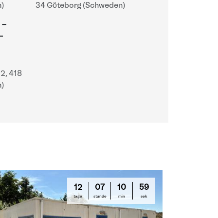
)
34 Göteborg (Schweden)
 -
-
2, 418
)
12
07
10
58
tage
stunde
min
sek