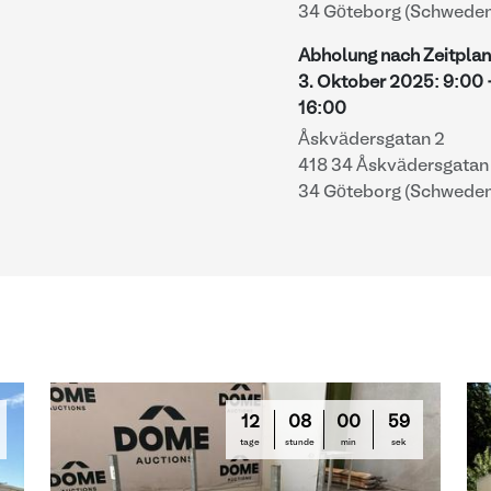
34 Göteborg (Schweden
Abholung nach Zeitplan
3. Oktober 2025
:
9:00
16:00
Åskvädersgatan 2
418 34 Åskvädersgatan 
34 Göteborg (Schweden
12
08
00
58
tage
stunde
min
sek