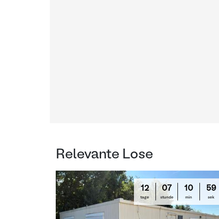
Relevante Lose
12
07
10
58
tage
stunde
min
sek