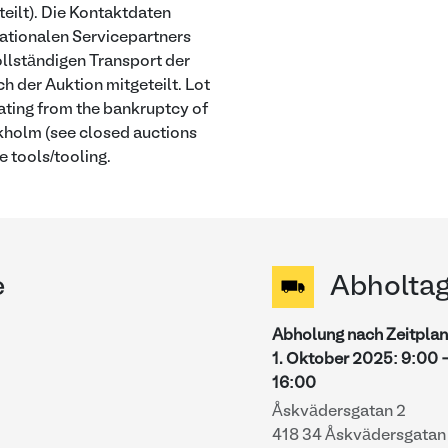
eilt). Die Kontaktdaten
nationalen Servicepartners
ollständigen Transport der
h der Auktion mitgeteilt. Lot
ating from the bankruptcy of
kholm (see closed auctions
e tools/tooling.
e
Abholta
Abholung nach Zeitplan
1. Oktober 2025
:
9:00
16:00
Åskvädersgatan 2
418 34 Åskvädersgatan 