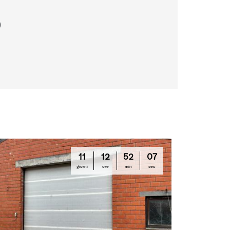
)
11
12
52
06
giorni
ore
min
sec