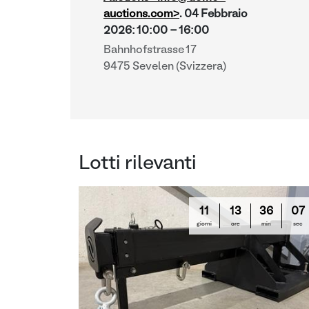
auctions.com>
.
04 Febbraio
2026
:
10:00
-
16:00
Bahnhofstrasse 17
9475 Sevelen (Svizzera)
Lotti rilevanti
11
13
36
06
giorni
ore
min
sec