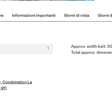
ne
Informazioni importanti
Giorni di vista
Giorni di
Approx. width belt: 
1
Total approx. dimens
- Combination La
-91)