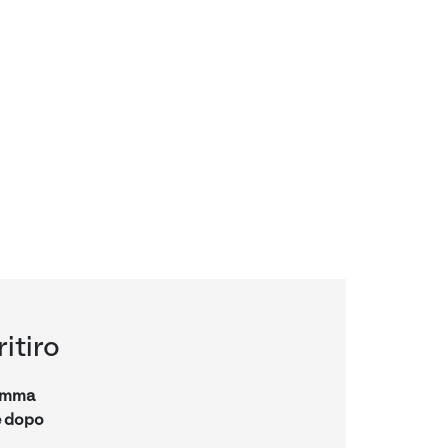
ritiro
ramma
e dopo