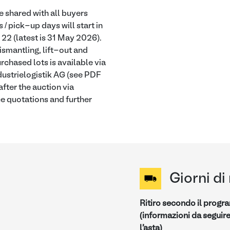
e shared with all buyers
 / pick-up days will start in
22 (latest is 31 May 2026).
ismantling, lift-out and
rchased lots is available via
ustrielogistik AG (see PDF
fter the auction via
ce quotations and further
Giorni di 
Ritiro secondo il prog
(informazioni da seguir
l'asta)