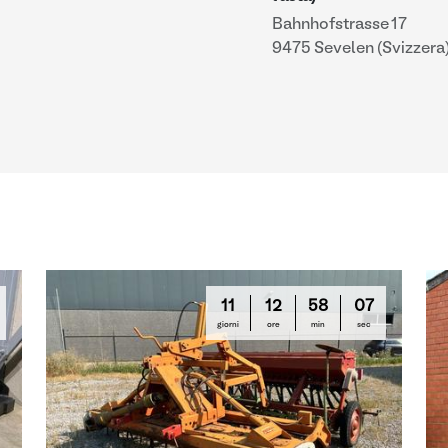
Bahnhofstrasse 17
9475 Sevelen (Svizzera
11
12
58
06
giorni
ore
min
sec