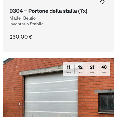
9304 - Portone della stalla (7x)
Malle | Belgio
Inventario Stabile
250,00 €
11
12
21
47
giorni
ore
min
sec