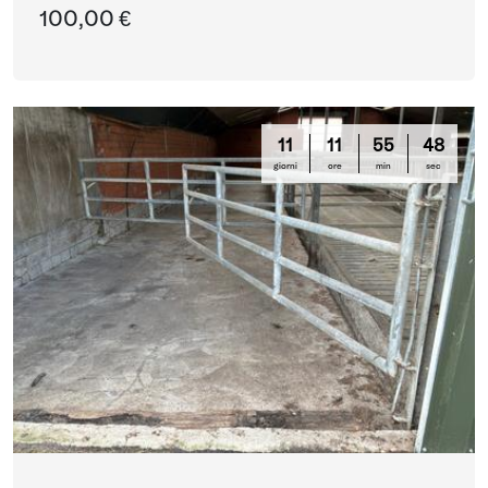
100,00 €
11
11
55
47
giorni
ore
min
sec