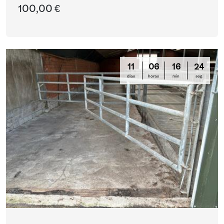
100,00 €
11
06
16
23
días
horas
min
seg