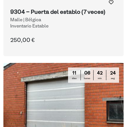
9304 - Puerta del establo (7 veces)
Malle | Bélgica
Inventario Estable
250,00 €
11
06
42
23
días
horas
min
seg