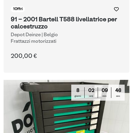
1
Offri
91 - 2001 Bartell T588 livellatrice per
calcestruzzo
Depot Deinze | Belgio
Frattazzi motorizzati
200,00 €
8
02
09
45
giorni
ore
min
sec