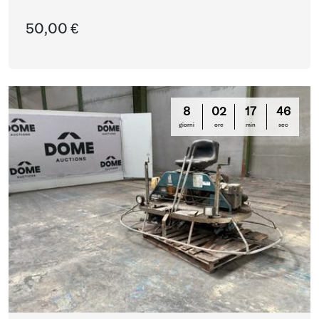
50,00 €
8
02
17
45
giorni
ore
min
sec