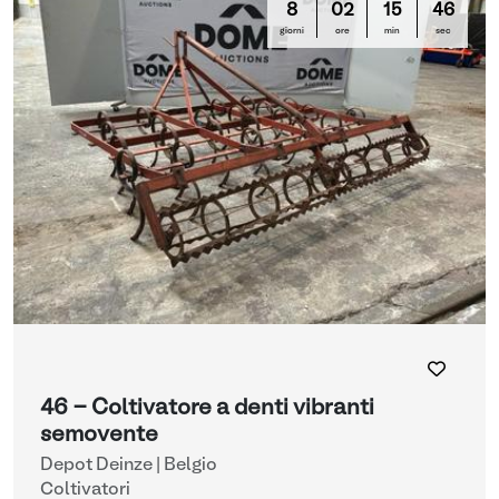
8
02
15
45
giorni
ore
min
sec
46 - Coltivatore a denti vibranti
semovente
Depot Deinze | Belgio
Coltivatori