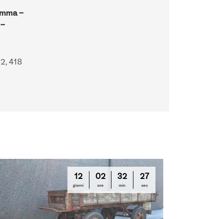
ramma -
-
2, 418
12
02
32
26
giorni
ore
min
sec