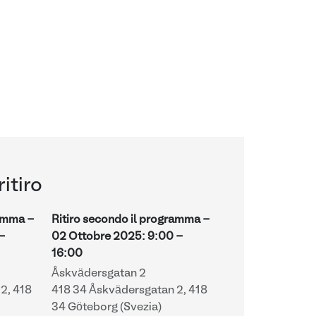
ritiro
ramma -
Ritiro secondo il programma -
-
02 Ottobre 2025
:
9:00
-
16:00
Åskvädersgatan 2
2, 418
418 34 Åskvädersgatan 2, 418
34 Göteborg (Svezia)