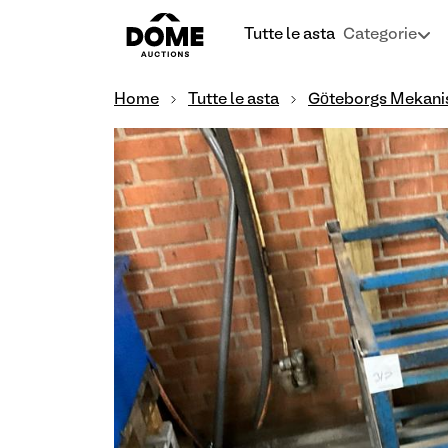
Tutte le asta
Categorie
Home
Tutte le asta
Göteborgs Mekani