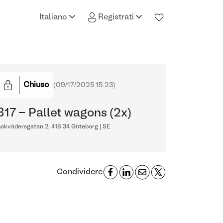
Italiano
Registrati
Chiuso
(
09/17/2025 15:23
)
317 - Pallet wagons (2x)
skvädersgatan 2, 418 34 Göteborg | SE
Condividere