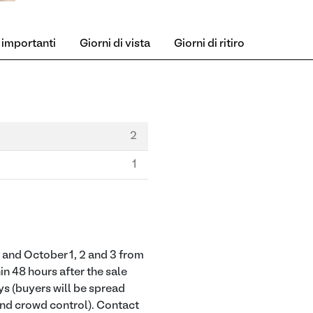
 importanti
Giorni di vista
Giorni di ritiro
2
1
and October 1, 2 and 3 from
in 48 hours after the sale
ys (buyers will be spread
 and crowd control). Contact