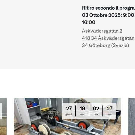
Ritiro secondo il prog
03 Ottobre 2025
:
9:00
16:00
Åskvädersgatan 2
418 34 Åskvädersgatan 
34 Göteborg (Svezia)
27
19
02
26
giorni
ore
min
sec