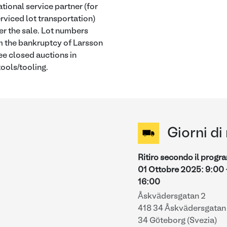
ational service partner (for
rviced lot transportation)
er the sale. Lot numbers
m the bankruptcy of Larsson
e closed auctions in
ools/tooling.
Giorni di 
Ritiro secondo il prog
01 Ottobre 2025
:
9:00
16:00
Åskvädersgatan 2
418 34 Åskvädersgatan 
34 Göteborg (Svezia)