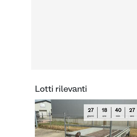
Lotti rilevanti
27
18
40
26
giorni
ore
min
sec