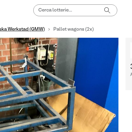
ska Werkstad (GMW)
Pallet wagons (2x)
Å