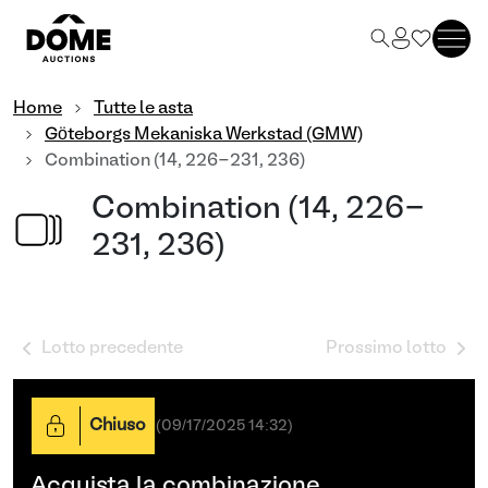
Home
Tutte le asta
Göteborgs Mekaniska Werkstad (GMW)
Combination (14, 226-231, 236)
Combination (14, 226-
231, 236)
Lotto precedente
Prossimo lotto
Chiuso
(
09/17/2025 14:32
)
Acquista la combinazione