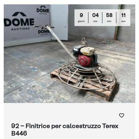
9
04
58
10
giorni
ore
min
sec
92 - Finitrice per calcestruzzo Terex
B446