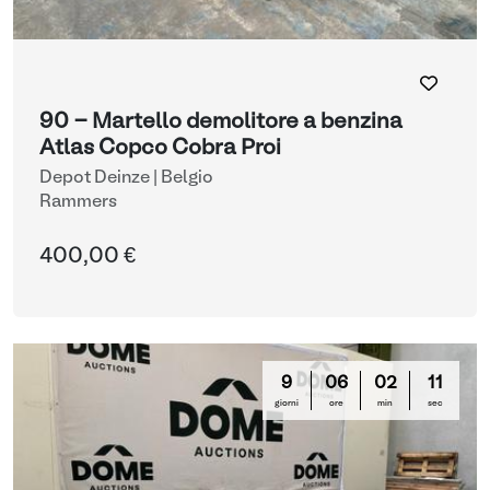
90 - Martello demolitore a benzina
Atlas Copco Cobra Proi
Depot Deinze | Belgio
Rammers
400,00 €
9
06
02
10
giorni
ore
min
sec