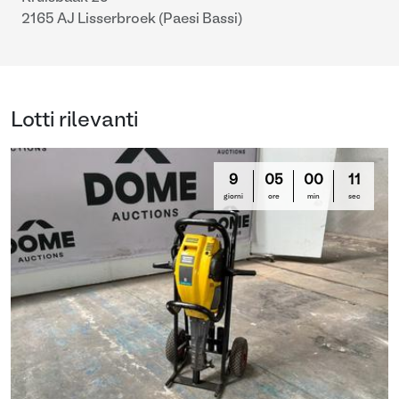
2165 AJ Lisserbroek (Paesi Bassi)
Lotti rilevanti
9
05
00
10
giorni
ore
min
sec