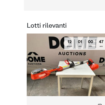
Lotti rilevanti
12
01
00
46
giorni
ore
min
sec