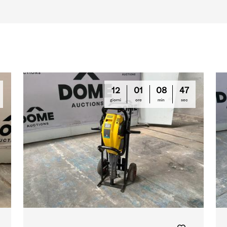
12
01
08
46
giorni
ore
min
sec