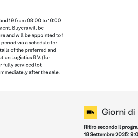
and 19 from 09:00 to 16:00
ent. Buyers will be
re and will be appointed to 1
 period via a schedule for
tails of the preferred and
ion Logistics B.V. (for
 fully serviced lot
 immediately after the sale.
Giorni di 
Ritiro secondo il prog
18 Settembre 2025
:
9: