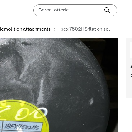
demolition attachments
Ibex 7502HS flat chisel
L