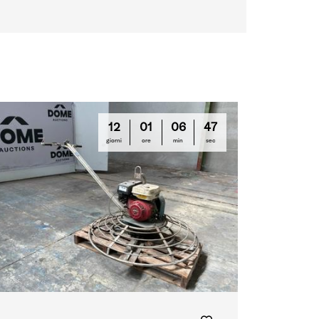
12
01
06
46
giorni
ore
min
sec