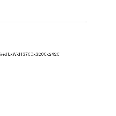
equired LxWxH 3700x3200x2420