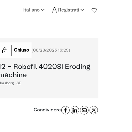
Italiano
Registrati
Chiuso
(
08/28/2025 16:29
)
12 - Robofil 4020SI Eroding
machine
orsborg | SE
Condividere