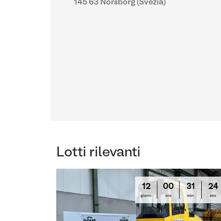
145 63 Norsborg (Svezia)
Lotti rilevanti
12
00
31
23
giorni
ore
min
sec