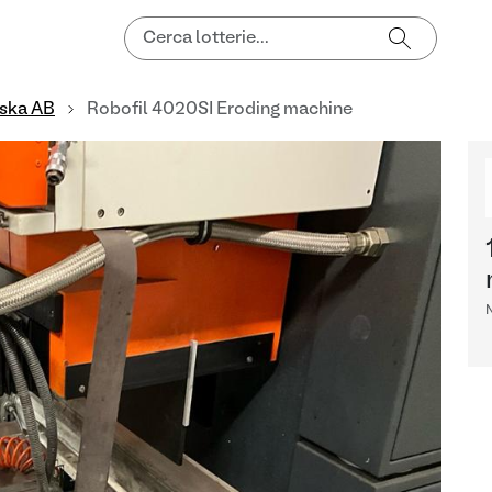
iska AB
Robofil 4020SI Eroding machine
N