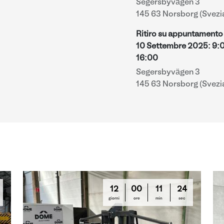
Segersbyvägen 3
145 63 Norsborg (Svezi
Ritiro su appuntamento 
10 Settembre 2025
:
9:
16:00
Segersbyvägen 3
145 63 Norsborg (Svezi
12
00
11
23
giorni
ore
min
sec