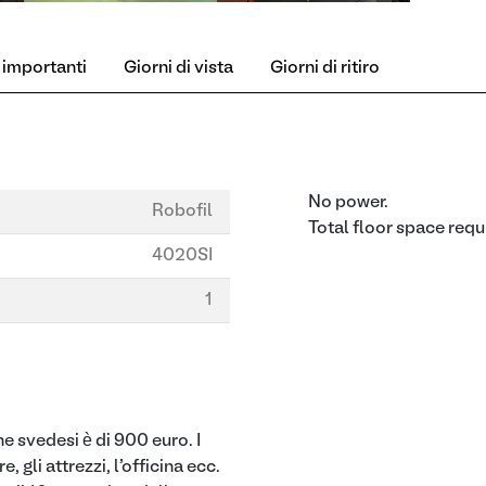
 importanti
Giorni di vista
Giorni di ritiro
No power.
Robofil
Total floor space r
4020SI
1
e svedesi è di 900 euro. I
are, gli attrezzi, l'officina ecc.