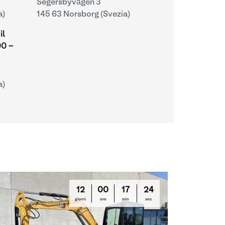
Segersbyvägen 3
a)
145 63 Norsborg (Svezia)
il
00
-
a)
12
00
17
23
giorni
ore
min
sec