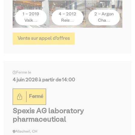
1 - 2019
4 - 2012
2 - Argon
Valk…
Reis…
Cha…
Vente sur appel d’offres
Ferme le
4 juin 2026 à partir de 14:00
Fermé
Spexis AG laboratory
pharmaceutical
Allschwil, CH