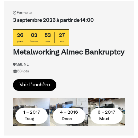
Ferme le
3 septembre 2026 à partir de 14:00
26
02
53
26
jours
heures
min
sec
Metalworking Almec Bankruptcy
Mill, NL
53 lots
Voir l'enchère
1 - 2017
4 - 2016
6 - 2017
Tsug…
Doos…
Maxi…