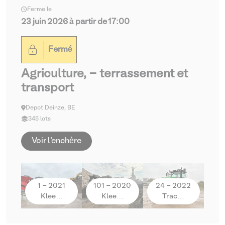
Ferme le
23 juin 2026 à partir de 17:00
Fermé
Agriculture, - terrassement et
transport
Depot Deinze, BE
345 lots
Voir l'enchère
1 - 2021
101 - 2020
24 - 2022
Klee…
Klee…
Trac…