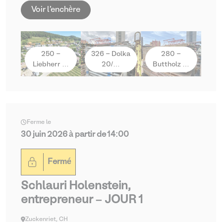
Voir l'enchère
250 -
326 - Dolka
280 -
Liebherr …
20/…
Buttholz …
Ferme le
30 juin 2026 à partir de 14:00
Fermé
Schlauri Holenstein,
entrepreneur – JOUR 1
Zuckenriet, CH