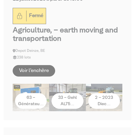
Fermé
Agriculture, - earth moving and
transportation
Depot Deinze, BE
238 lots
Voir l'enchère
63 -
33 - Gehl
2 - 2023
Générateu…
AL75…
Diec…