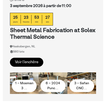
Ferme le
3 septembre 2026 à partir de 11:00
25
23
53
26
jours
heures
min
sec
Sheet Metal Fabrication at Solex
Thermal Science
Haaksbergen, NL
560 lots
Voir l'enchère
1 - Mosman
6 - 2024
3 - Safan
3 …
Punc…
CNC…