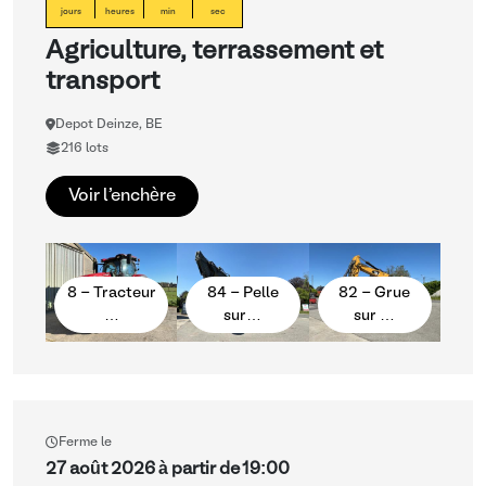
jours
heures
min
sec
Agriculture, terrassement et
transport
Depot Deinze, BE
216 lots
Voir l'enchère
8 - Tracteur
84 - Pelle
82 - Grue
…
sur…
sur …
Ferme le
27 août 2026 à partir de 19:00