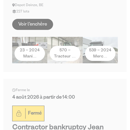
Depot Deinze, BE
227 lots
Voir l'enchère
23 - 2024
570 -
539 - 2024
Mani…
Tracteur …
Merc…
Ferme le
4 août 2026 à partir de 14:00
Fermé
Contractor bankruptcy Jean