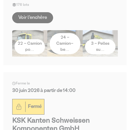
176 lots
Voir l'enchère
24 -
22 - Camion
Camion-
3 - Pelles
po…
be…
su…
Ferme le
30 juin 2026 à partir de 14:00
Fermé
KSK Kanten Schweissen
Komponenten GmbH