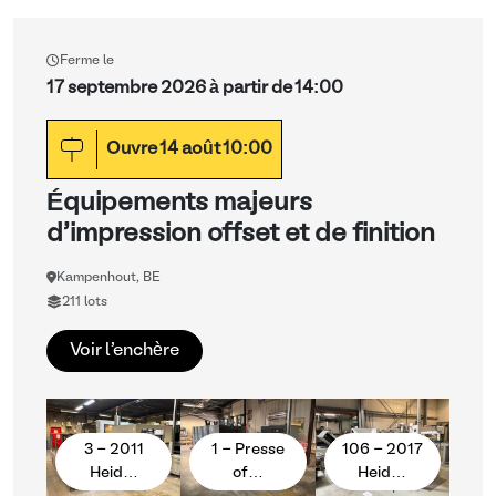
Ferme le
17 septembre 2026 à partir de 14:00
Ouvre
14
août
10:00
Équipements majeurs
d'impression offset et de finition
Kampenhout, BE
211 lots
Voir l'enchère
3 - 2011
1 - Presse
106 - 2017
Heid…
of…
Heid…