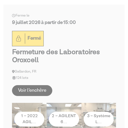
Ferme le
9 juillet 2026 à partir de 15:00
Fermé
Fermeture des Laboratoires
Oroxcell
Gallardon, FR
124 lots
Voir l'enchère
1 - 2022
2 - AGILENT
3 - Système
AGIL…
6…
L…