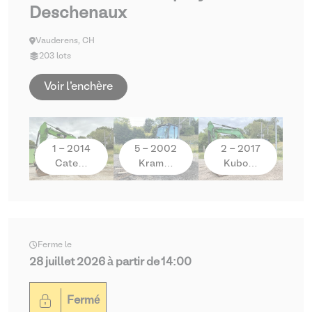
Deschenaux
Vauderens, CH
203 lots
Voir l'enchère
1 - 2014
5 - 2002
2 - 2017
Cate…
Kram…
Kubo…
Ferme le
28 juillet 2026 à partir de 14:00
Fermé