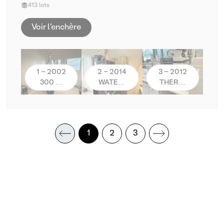
413 lots
Voir l'enchère
1 - 2002
2 - 2014
3 - 2012
300 …
WATE…
THER…
1
2
3