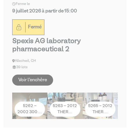
Ferme le
9 juillet 2026 à partir de 15:00
Fermé
Spexis AG laboratory
pharmaceutical 2
Allschwil, CH
39 lots
Voir l'enchère
5262 -
5263 - 2012
5265 - 2012
2002 300 …
THER…
THER…