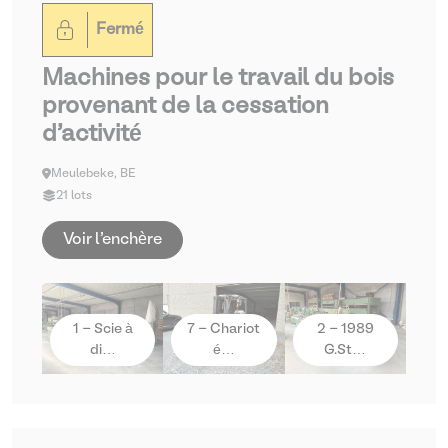
Fermé
Machines pour le travail du bois
provenant de la cessation
d'activité
Meulebeke, BE
21 lots
Voir l'enchère
1 - Scie à
7 - Chariot
2 - 1989
di…
é…
G.St…