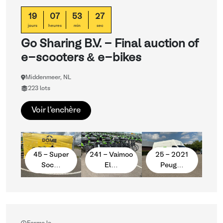
19
07
53
26
jours
heures
min
sec
Go Sharing B.V. - Final auction of
e-scooters & e-bikes
Middenmeer, NL
223 lots
Voir l'enchère
45 - Super
241 - Vaimoo
25 - 2021
Soc…
El…
Peug…