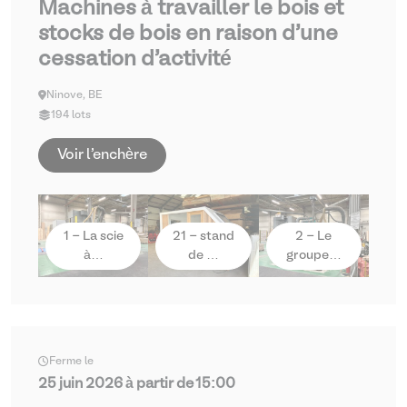
Machines à travailler le bois et
stocks de bois en raison d'une
cessation d'activité
Ninove, BE
194 lots
Voir l'enchère
1 - La scie
21 - stand
2 - Le
à…
de …
groupe…
Ferme le
25 juin 2026 à partir de 15:00