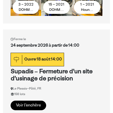
3 - 2022
15 - 2021
1 - 2021
DOHM…
DOHM…
Houn…
Ferme le
24 septembre 2026 à partir de 14:00
Ouvre
18
août
14:00
Supadis – Fermeture d'un site
d'usinage de précision
Le Plessis-Pâté, FR
156 lots
Voir l'enchère