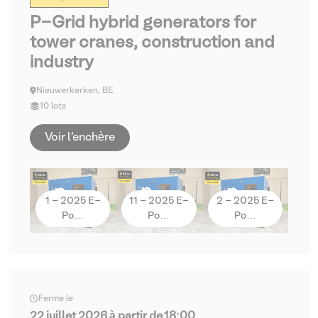
P-Grid hybrid generators for
tower cranes, construction and
industry
Nieuwerkerken, BE
10 lots
Voir l'enchère
1 - 2025 E-
11 - 2025 E-
2 - 2025 E-
Po…
Po…
Po…
Ferme le
22 juillet 2026 à partir de 18:00