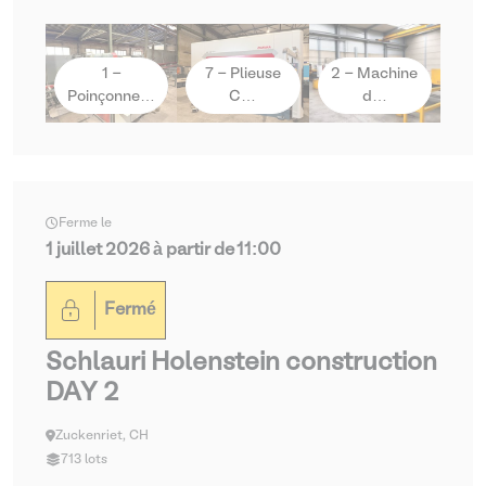
1 -
7 - Plieuse
2 - Machine
Poinçonne…
C…
d…
Ferme le
1 juillet 2026 à partir de 11:00
Fermé
Schlauri Holenstein construction
DAY 2
Zuckenriet, CH
713 lots