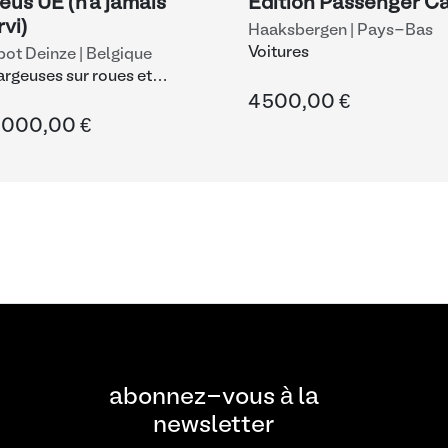
eus UE (n'a jamais
Edition Passenger C
rvi)
Haaksbergen | Pays-Bas
Voitures
ot Deinze | Belgique
rgeuses sur roues et
les
4 500,00 €
 000,00 €
abonnez-vous à la
newsletter