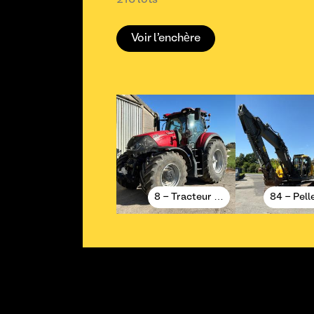
216 lots
Voir l'enchère
8 - Tracteur …
84 - Pell