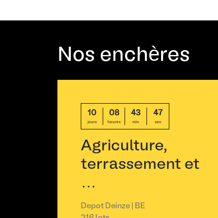
Nos enchères
10
08
43
47
jours
heures
min
sec
Agriculture,
terrassement et
…
Depot Deinze | BE