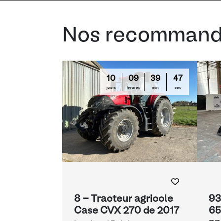
Nos recommand
10
09
39
47
jours
heures
min
sec
8 - Tracteur agricole
93
Case CVX 270 de 2017
65