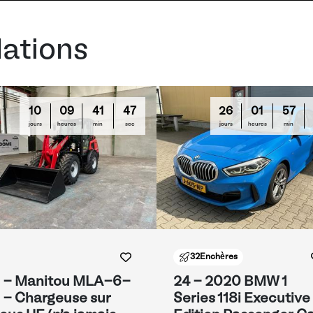
ations
10
09
41
47
26
01
57
jours
heures
min
sec
jours
heures
min
32
Enchères
 - Manitou MLA-6-
24 - 2020 BMW 1
 - Chargeuse sur
Series 118i Executive