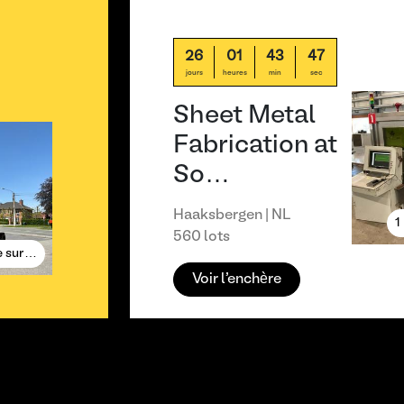
26
01
43
47
jours
heures
min
sec
Sheet Metal
Fabrication at
So…
Haaksbergen | NL
1
560 lots
e sur…
Voir l'enchère