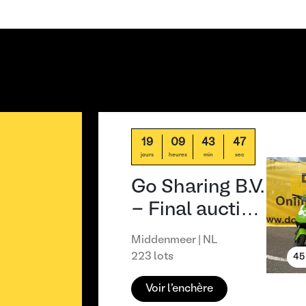
19
09
43
47
jours
heures
min
sec
Go Sharing B.V.
- Final aucti…
Middenmeer | NL
223 lots
45
Voir l'enchère