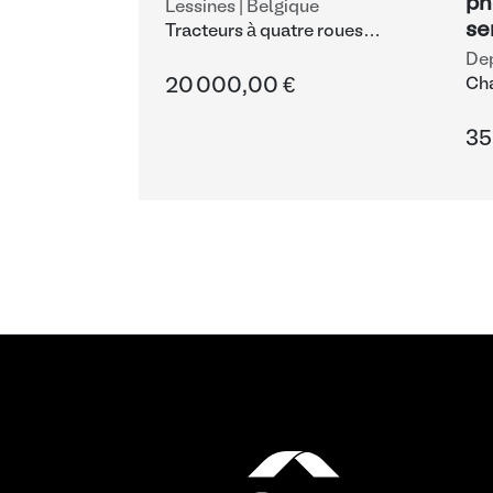
pn
Lessines | Belgique
se
Tracteurs à quatre roues
motrices
Dep
20 000,00 €
Cha
pel
35