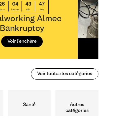
6
04
43
47
urs
heures
min
sec
lworking Almec
Bankruptcy
Voir l'enchère
Voir toutes les catégories
Santé
Autres
catégories
industrielles