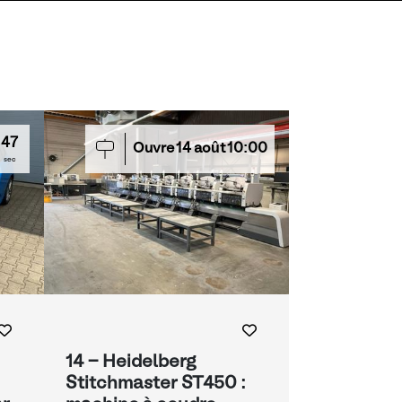
47
Ouvre
14
août
10:00
sec
14 - Heidelberg
Stitchmaster ST450 :