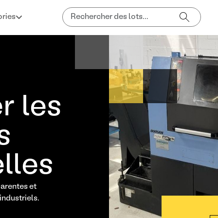
ries
r les
s
elles
parentes et
ndustriels.