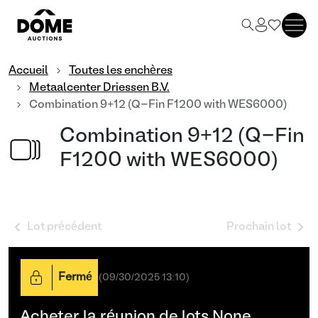
Accueil
Toutes les enchères
Metaalcenter Driessen B.V.
Combination 9+12 (Q-Fin F1200 with WES6000)
Combination 9+12 (Q-Fin
F1200 with WES6000)
Lot précédent
Prochain lot
Fermé
(
09/30/2025 13:10
)
Acheter la réunion de lots None