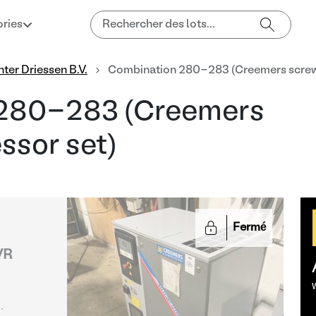
ries
ter Driessen B.V.
Combination 280-283 (Creemers screw
 280-283 (Creemers
ssor set)
Fermé
VR
W