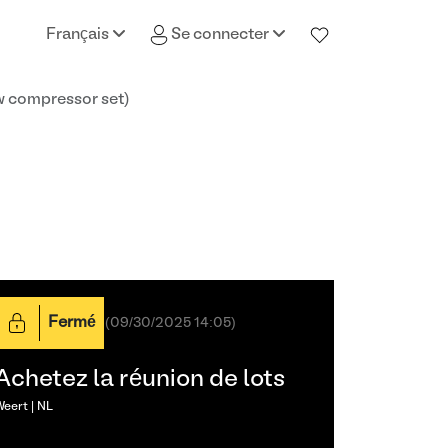
Français
Se connecter
 compressor set)
Fermé
(
09/30/2025 14:05
)
Achetez la réunion de lots
eert | NL