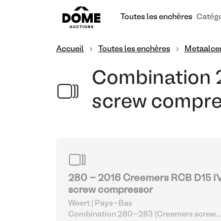
Toutes les enchères
Catégo
Accueil
Toutes les enchères
Metaalcen
Combination
screw compre
280 - 2016 Creemers RCB D15 I
screw compressor
Weert | Pays-Bas
Combination 280-283 (Creemers screw