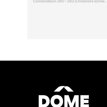
Combination 280-283 (Creemers screw
compressor set)
| Divers travaux de métal