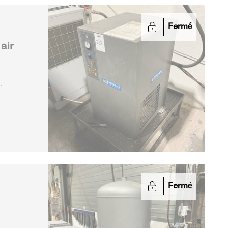
Fermé
air
lurgie
Fermé