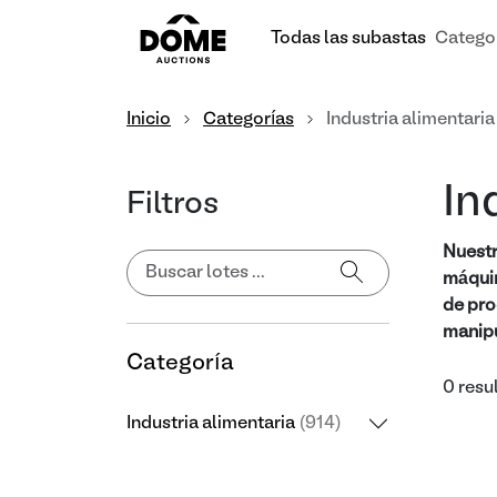
Todas las subastas
Catego
Inicio
Categorías
Industria alimentaria
In
Filtros
Nuestr
máquin
de pro
manipu
Categoría
0 resu
Industria alimentaria
(914)