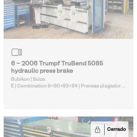
6 - 2006 Trumpf TruBend 5085
hydraulic press brake
Bubikon | Suiza
E | Combination 6+90+93+94
| Prensas plegadoras
CNC
Cerrado