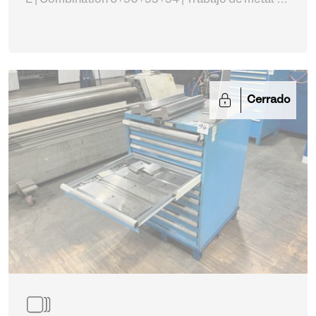
E | Combination 6+90+93+94
| Trabajo de metal de
chucks
Cerrado