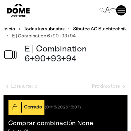
Inicio
Todas las subastas
Sibatec AG Blechtechnik
E | Combination 6+90+93+94
E | Combination
6+90+93+94
Lote anterior
Próximo lote
Cerrado
(
01/15/2026 15:07
)
Comprar combinación None