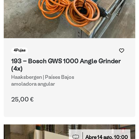
4
Pujas
193 - Bosch GWS 1000 Angle Grinder
(4x)
Haaksbergen | Países Bajos
amoladora angular
25,00 €
Abre
14
ago.
10:00