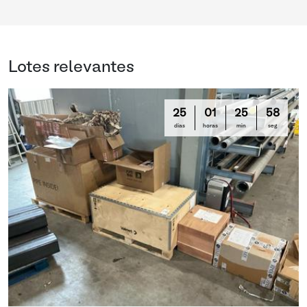
Lotes relevantes
25
01
25
58
días
horas
min
seg