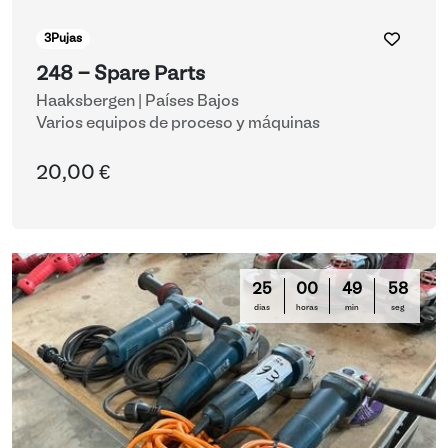
3
Pujas
248 - Spare Parts
Haaksbergen | Países Bajos
Varios equipos de proceso y máquinas
20,00 €
25
00
49
58
días
horas
min
seg