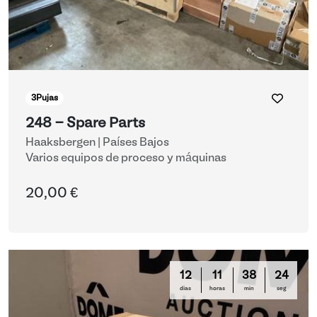
3
Pujas
248 - Spare Parts
Haaksbergen | Países Bajos
Varios equipos de proceso y máquinas
20,00 €
12
11
38
23
días
horas
min
seg