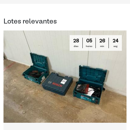
Lotes relevantes
28
05
26
23
días
horas
min
seg