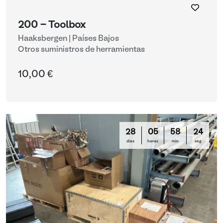
200 - Toolbox
Haaksbergen | Países Bajos
Otros suministros de herramientas
10,00 €
28
05
58
23
días
horas
min
seg