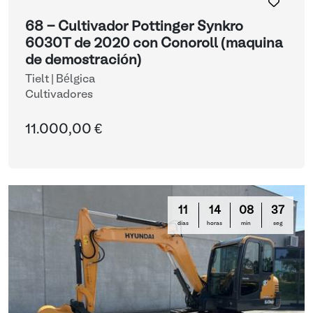
68 - Cultivador Pottinger Synkro
6030T de 2020 con Conoroll (maquina
de demostración)
Tielt | Bélgica
Cultivadores
11.000,00 €
11
14
08
36
días
horas
min
seg