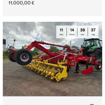
11.000,00 €
11
14
38
36
días
horas
min
seg