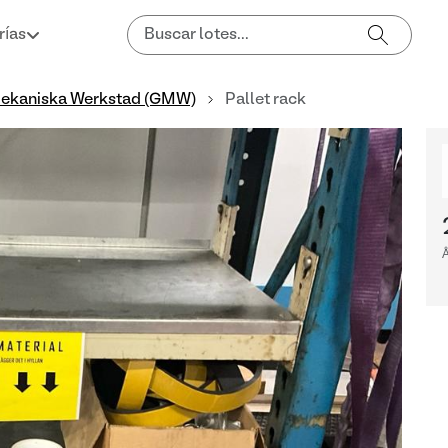
rías
ekaniska Werkstad (GMW)
Pallet rack
Å