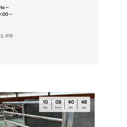
rio -
9:00
-
2, 418
10
09
40
47
días
horas
min
seg