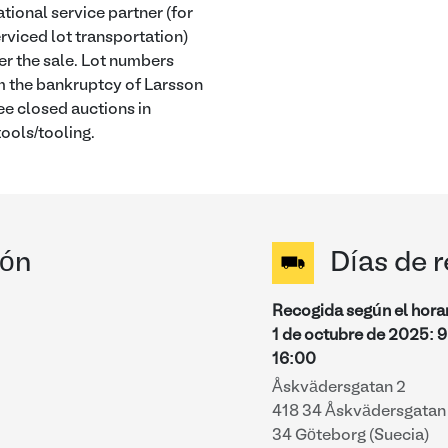
ational service partner (for
rviced lot transportation)
er the sale. Lot numbers
m the bankruptcy of Larsson
e closed auctions in
ools/tooling.
ión
Días de 
Recogida según el hora
1 de octubre de 2025
:
9
16:00
Åskvädersgatan 2
418 34 Åskvädersgatan 
34 Göteborg (Suecia)