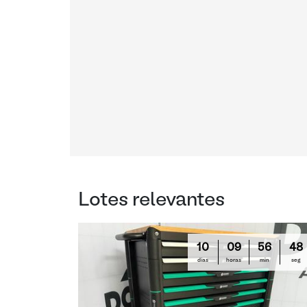
Lotes relevantes
10
09
56
47
días
horas
min
seg