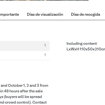
 importante
Días de visualización
Días de recogida
Including content
1
LxWxH 110x50x210c
1
and October 1, 2 and 3 from
in 48 hours after the sale
ys (buyers will be spread
 and crowd control). Contact