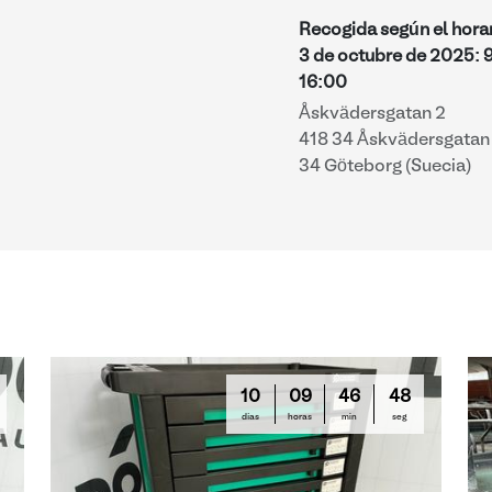
Recogida según el hora
3 de octubre de 2025
:
16:00
Åskvädersgatan 2
418 34 Åskvädersgatan 
34 Göteborg (Suecia)
10
09
46
47
días
horas
min
seg