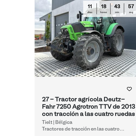
11
18
43
56
días
horas
min
seg
27 - Tractor agrícola Deutz-
Fahr 7250 Agrotron TTV de 2013
con tracción a las cuatro ruedas
Tielt | Bélgica
Tractores de tracción en las cuatro