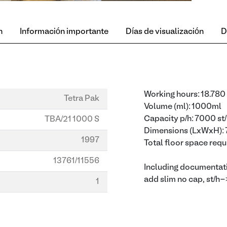
n
Información importante
Días de visualización
D
Working hours: 18.780
Tetra Pak
Volume (ml): 1000ml
Capacity p/h: 7000 st
TBA/21 1000 S
Dimensions (LxWxH)
1997
Total floor space re
13761/11556
Including documentat
add slim no cap, st/h
1