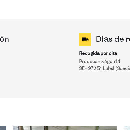
ión
Días de 
Recogida por cita
Producentvägen 14
SE-972 51 Luleå (Sueci