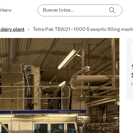
rías
 dairy plant
Tetra Pak TBA/21-1000 S aseptic filling mach
L