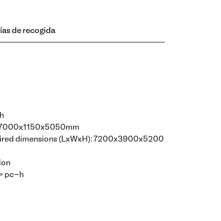
ías de recogida
/h
: 7000x1150x5050mm
quired dimensions (LxWxH): 7200x3900x5200
ion
-> pc-h