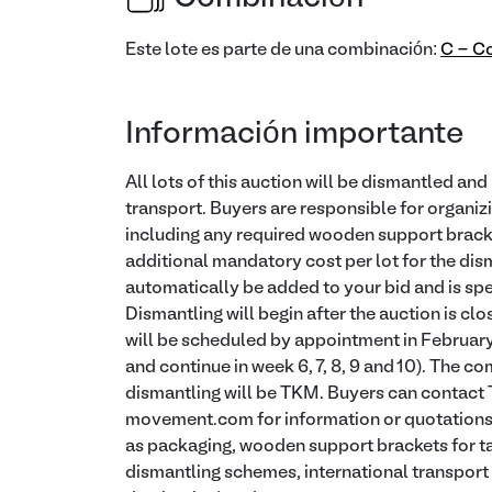
Este lote es parte de una combinación:
C - Co
Información importante
All lots of this auction will be dismantled an
transport. Buyers are responsible for organiz
including any required wooden support bracket
additional mandatory cost per lot for the dism
automatically be added to your bid and is spec
Dismantling will begin after the auction is cl
will be scheduled by appointment in Februar
and continue in week 6, 7, 8, 9 and 10). The 
dismantling will be TKM. Buyers can contac
movement.com for information or quotations f
as packaging, wooden support brackets for ta
dismantling schemes, international transport