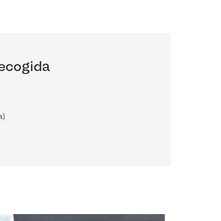
recogida
a)