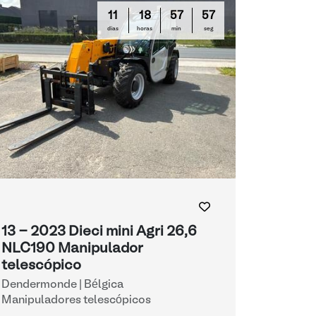
11
18
57
56
días
horas
min
seg
13 - 2023 Dieci mini Agri 26,6
NLC190 Manipulador
telescópico
Dendermonde | Bélgica
Manipuladores telescópicos