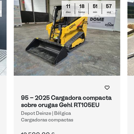
11
18
51
56
días
horas
min
seg
95 - 2025 Cargadora compacta
sobre orugas Gehl RT105EU
Depot Deinze | Bélgica
Cargadoras compactas