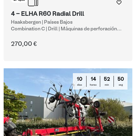
4 - ELHA R60 Radial Drill
Haaksbergen | Países Bajos
Combination C | Drill
| Máquinas de perforación
radial
270,00 €
10
14
52
49
días
horas
min
seg