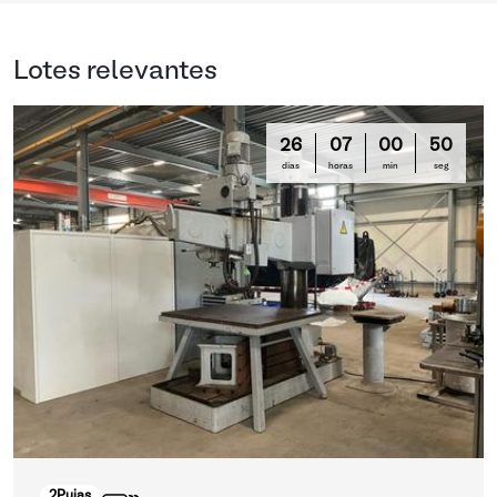
Lotes relevantes
26
07
00
49
días
horas
min
seg
2
Pujas