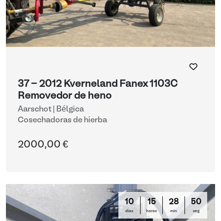
37 - 2012 Kverneland Fanex 1103C
Removedor de heno
Aarschot | Bélgica
Cosechadoras de hierba
2000,00 €
10
15
28
49
días
horas
min
seg