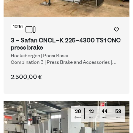
1
Offri
3 - Safan CNCL-K 225-4300 TS1 CNC
press brake
Haaksbergen | Paesi Bassi
Combination B | Press Brake and Accessories
|
Presse piegatrici CNC
2.500,00 €
26
12
44
53
giorni
ore
min
sec