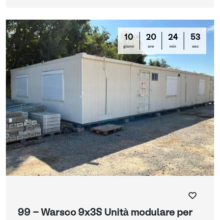
10
20
24
53
giorni
ore
min
sec
99 - Warsco 9x3S Unità modulare per