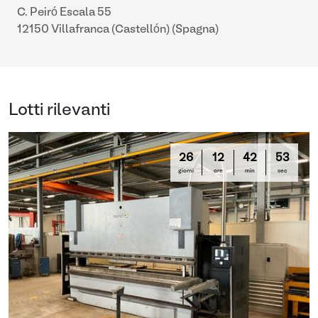
C. Peiró Escala 55
12150 Villafranca (Castellón) (Spagna)
Lotti rilevanti
26
12
42
53
giorni
ore
min
sec