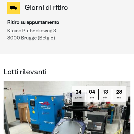
Giorni di ritiro
Ritiro su appuntamento
Kleine Pathoekeweg 3
8000 Brugge (Belgio)
Lotti rilevanti
24
04
13
27
giorni
ore
min
sec