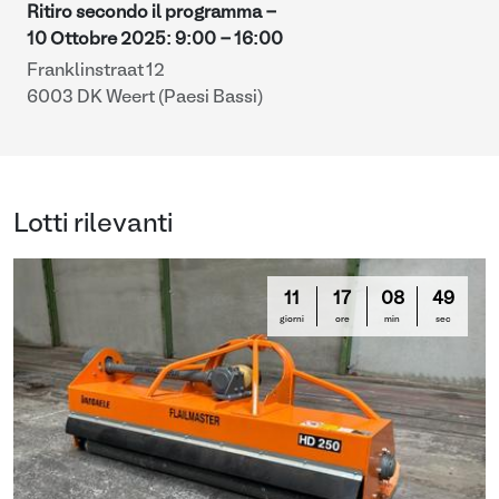
Ritiro secondo il programma -
10 Ottobre 2025
:
9:00
-
16:00
Franklinstraat 12
6003 DK Weert (Paesi Bassi)
Lotti rilevanti
11
17
08
48
giorni
ore
min
sec