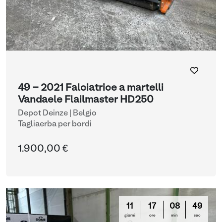
49 - 2021 Falciatrice a martelli
Vandaele Flailmaster HD250
Depot Deinze | Belgio
Tagliaerba per bordi
1.900,00 €
11
17
08
48
giorni
ore
min
sec