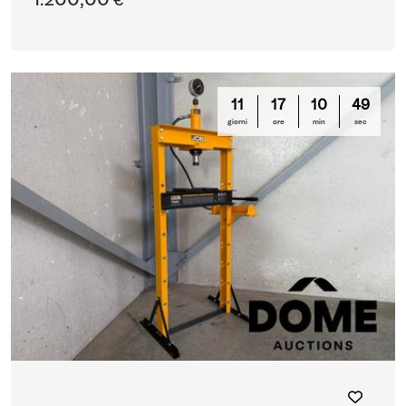
1.200,00 €
11
17
10
48
giorni
ore
min
sec