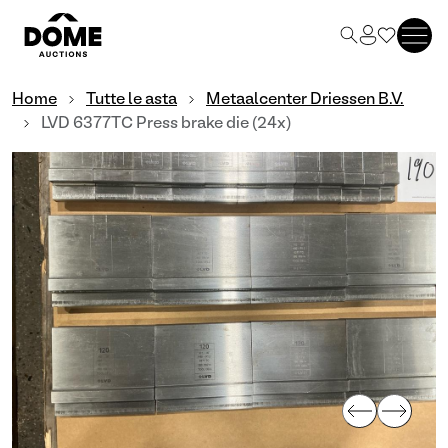
Home
Tutte le asta
Metaalcenter Driessen B.V.
LVD 6377TC Press brake die (24x)