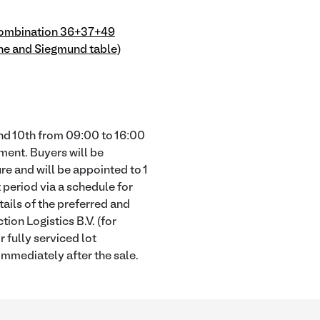
ombination 36+37+49
e and Siegmund table)
nd 10th from 09:00 to 16:00
ment. Buyers will be
re and will be appointed to 1
 period via a schedule for
tails of the preferred and
ion Logistics B.V. (for
 fully serviced lot
 immediately after the sale.