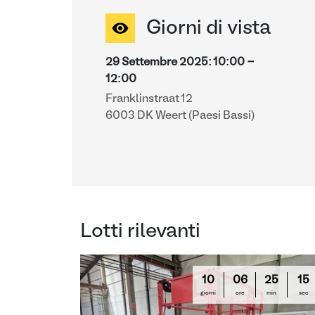
Giorni di vista
29 Settembre 2025
:
10:00
-
12:00
Franklinstraat 12
6003 DK Weert (Paesi Bassi)
Lotti rilevanti
10
06
25
14
giorni
ore
min
sec