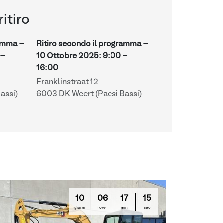
ritiro
ramma -
Ritiro secondo il programma -
-
10 Ottobre 2025
:
9:00
-
16:00
Franklinstraat 12
assi)
6003 DK Weert (Paesi Bassi)
10
06
17
14
giorni
ore
min
sec