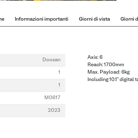
ne
Informazioni importanti
Giorni di vista
Giorni di
Axis: 6
Doosan
Reach: 1700mm
Max. Payload: 6kg
1
Including 10.1” digital t
1
M0617
2023