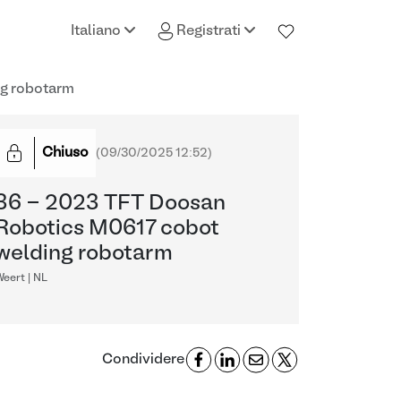
Italiano
Registrati
g robotarm
Chiuso
(
09/30/2025 12:52
)
36 - 2023 TFT Doosan
Robotics M0617 cobot
welding robotarm
eert | NL
Condividere