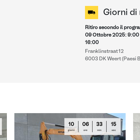
Giorni di 
Ritiro secondo il prog
09 Ottobre 2025
:
9:00
16:00
Franklinstraat 12
6003 DK Weert (Paesi B
10
06
33
14
giorni
ore
min
sec