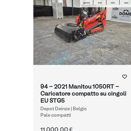
giorni
ore
min
sec
94 - 2021 Manitou 1050RT -
Caricatore compatto su cingoli
EU STG5
Depot Deinze | Belgio
Pale compatti
11.000,00 €