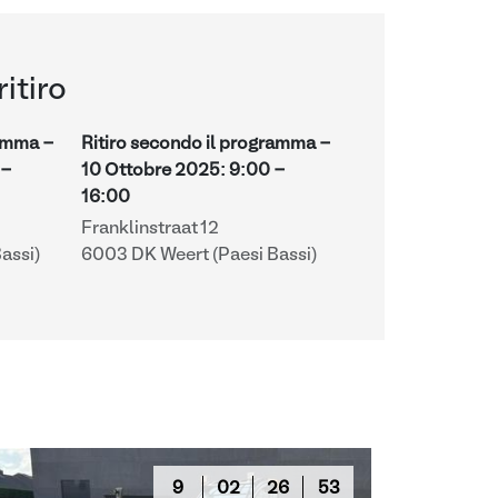
ritiro
ramma -
Ritiro secondo il programma -
-
10 Ottobre 2025
:
9:00
-
16:00
Franklinstraat 12
assi)
6003 DK Weert (Paesi Bassi)
9
02
26
52