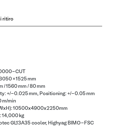
 ritiro
-10000-CUT
 3050 × 1525 mm
mm / 1560 mm / 80 mm
ty: +/-0.025 mm, Positioning: +/-0.05 mm
0 m/min
(LxWxH): 10500x4900x2250mm
: 14,000 kg
motec GL13A35 cooler, Highyag BIMO-FSC