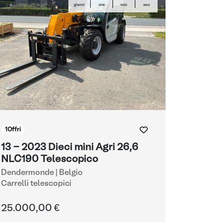
giorni
ore
min
sec
1
Offri
13 - 2023 Dieci mini Agri 26,6
NLC190 Telescopico
Dendermonde | Belgio
Carrelli telescopici
25.000,00 €