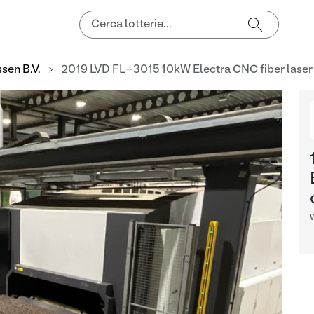
sen B.V.
2019 LVD FL-3015 10kW Electra CNC fiber laser
W