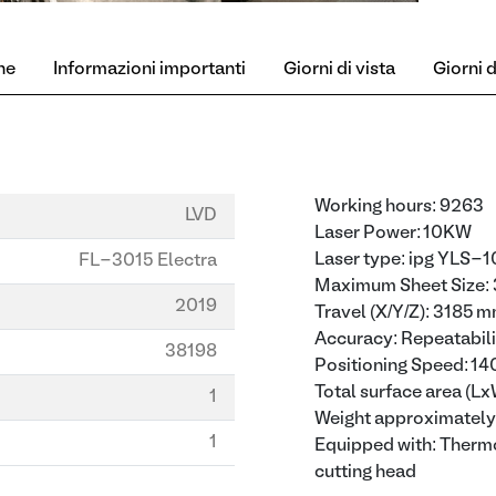
ne
Informazioni importanti
Giorni di vista
Giorni di
Working hours: 9263
LVD
Laser Power: 10KW
Laser type: ipg YLS
FL-3015 Electra
Maximum Sheet Size:
2019
Travel (X/Y/Z): 3185 
Accuracy: Repeatabili
38198
Positioning Speed: 14
Total surface area 
1
Weight approximately
1
Equipped with: Ther
cutting head