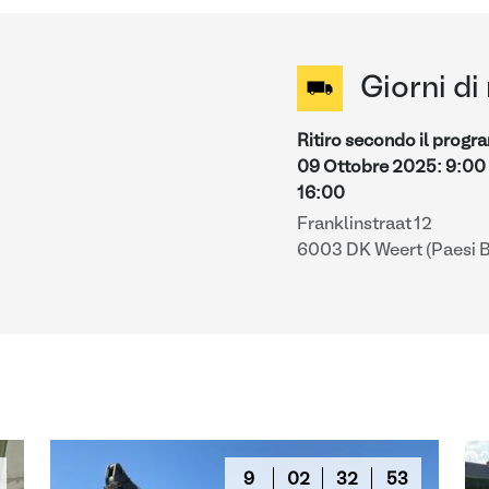
Giorni di 
Ritiro secondo il prog
09 Ottobre 2025
:
9:00
16:00
Franklinstraat 12
6003 DK Weert (Paesi B
9
02
32
52