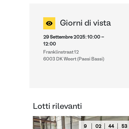
Giorni di vista
29 Settembre 2025
:
10:00
-
12:00
Franklinstraat 12
6003 DK Weert (Paesi Bassi)
Lotti rilevanti
9
02
44
52