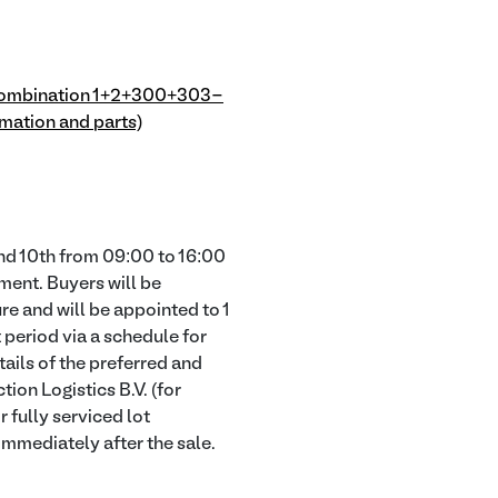
ombination 1+2+300+303-
ation and parts)
nd 10th from 09:00 to 16:00
ment. Buyers will be
re and will be appointed to 1
 period via a schedule for
tails of the preferred and
ion Logistics B.V. (for
 fully serviced lot
 immediately after the sale.