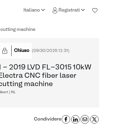
Italiano
Registrati
 cutting machine
Chiuso
(
09/30/2025 12:31
)
1 - 2019 LVD FL-3015 10kW
Electra CNC fiber laser
cutting machine
eert | NL
Condividere