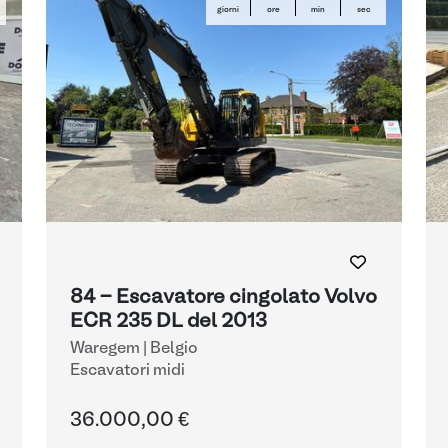
giorni
ore
min
sec
84 - Escavatore cingolato Volvo
ECR 235 DL del 2013
Waregem | Belgio
Escavatori midi
36.000,00 €