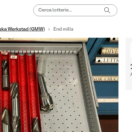
ska Werkstad (GMW)
End mills
Å