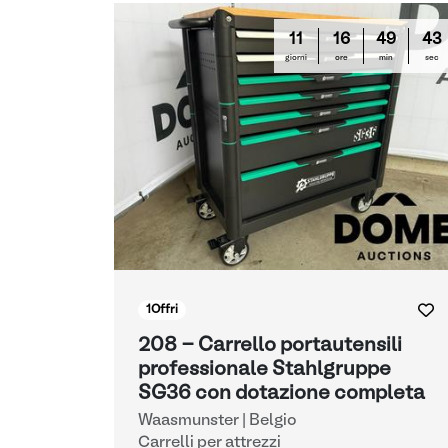
11
16
49
42
giorni
ore
min
sec
1
Offri
208 - Carrello portautensili
professionale Stahlgruppe
SG36 con dotazione completa
Waasmunster | Belgio
Carrelli per attrezzi