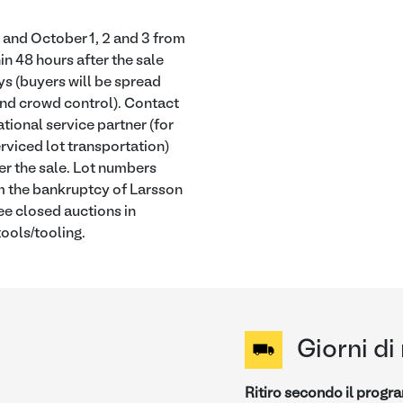
and October 1, 2 and 3 from
in 48 hours after the sale
ys (buyers will be spread
 and crowd control). Contact
ational service partner (for
rviced lot transportation)
er the sale. Lot numbers
m the bankruptcy of Larsson
e closed auctions in
ools/tooling.
Giorni di 
Ritiro secondo il prog