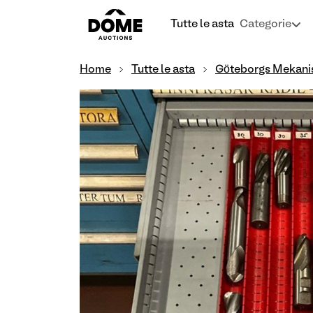
Tutte le asta
Categorie
Home
Tutte le asta
Göteborgs Mekani