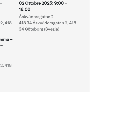
-
02 Ottobre 2025
:
9:00
-
16:00
Åskvädersgatan 2
2, 418
418 34 Åskvädersgatan 2, 418
34 Göteborg (Svezia)
ramma -
-
2, 418