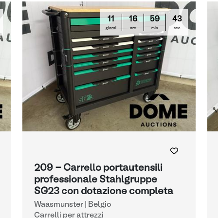
11
16
59
42
giorni
ore
min
sec
209 - Carrello portautensili
professionale Stahlgruppe
SG23 con dotazione completa
Waasmunster | Belgio
Carrelli per attrezzi