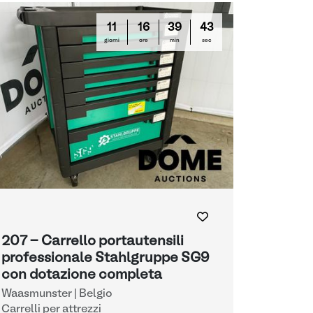
11
16
39
42
giorni
ore
min
sec
207 - Carrello portautensili
professionale Stahlgruppe SG9
con dotazione completa
Waasmunster | Belgio
Carrelli per attrezzi