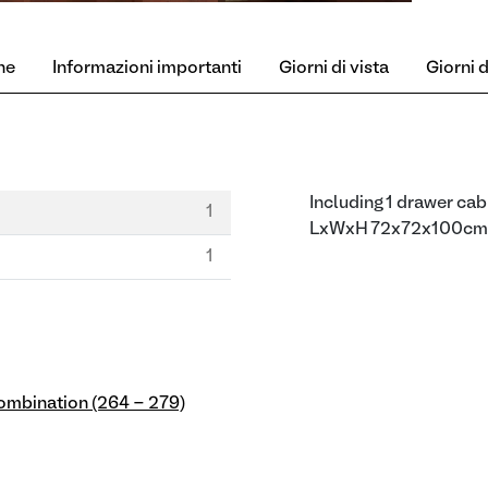
ne
Informazioni importanti
Giorni di vista
Giorni di
Including 1 drawer cab
1
LxWxH 72x72x100cm
1
ombination (264 - 279)