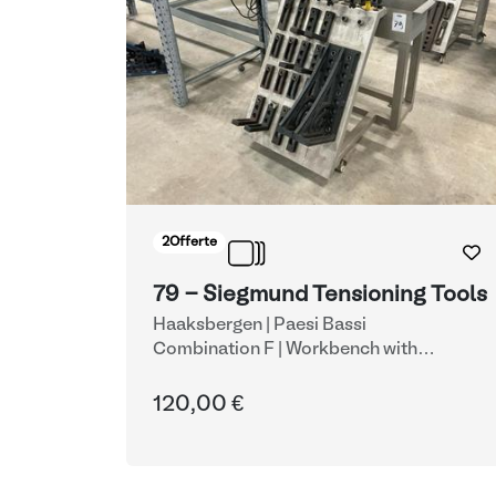
2
Offerte
79 - Siegmund Tensioning Tools
Haaksbergen | Paesi Bassi
Combination F | Workbench with
Clamping System
| Morse
120,00 €