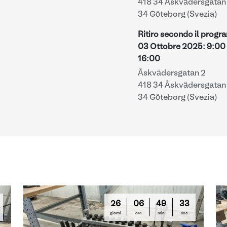
418 34 Åskvädersgatan 
34 Göteborg (Svezia)
Ritiro secondo il prog
03 Ottobre 2025
:
9:00
16:00
Åskvädersgatan 2
418 34 Åskvädersgatan 
34 Göteborg (Svezia)
26
06
49
32
giorni
ore
min
sec