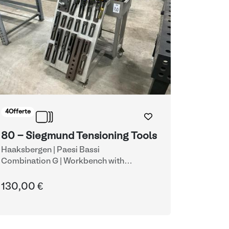
4
Offerte
80 - Siegmund Tensioning Tools
Haaksbergen | Paesi Bassi
Combination G | Workbench with
Clamping System
| Morse
130,00 €