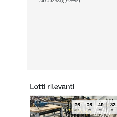
34 Göteborg (Svezia)
Lotti rilevanti
26
06
49
32
giorni
ore
min
sec