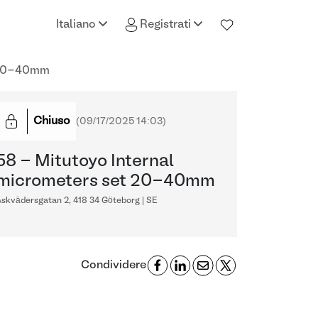
Italiano
Registrati
t 20-40mm
Chiuso
(
09/17/2025 14:03
)
58 - Mitutoyo Internal
micrometers set 20-40mm
skvädersgatan 2, 418 34 Göteborg | SE
Condividere