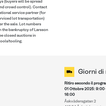
ys (buyers will be spread
 and crowd control). Contact
ational service partner (for
rviced lot transportation)
er the sale. Lot numbers
m the bankruptcy of Larsson
e closed auctions in
ools/tooling.
Giorni di 
Ritiro secondo il prog
01 Ottobre 2025
:
9:00
16:00
Åskvädersgatan 2