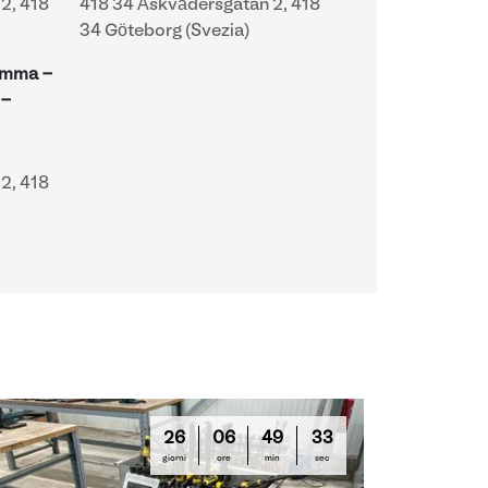
2, 418
418 34 Åskvädersgatan 2, 418
34 Göteborg (Svezia)
ramma -
-
2, 418
26
06
49
32
giorni
ore
min
sec