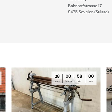
Bahnhofstrasse 17
9475 Sevelen (Suisse)
28
00
57
59
jours
heures
min
sec