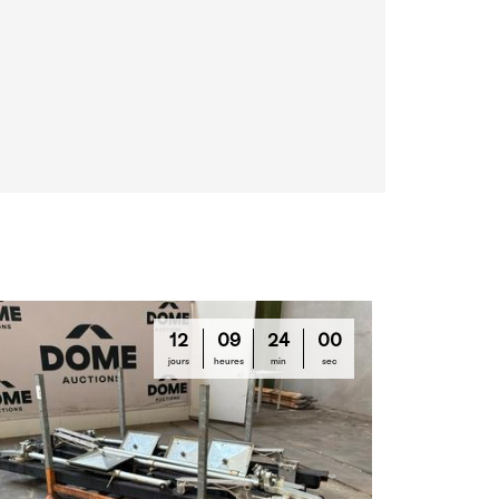
12
09
23
59
jours
heures
min
sec