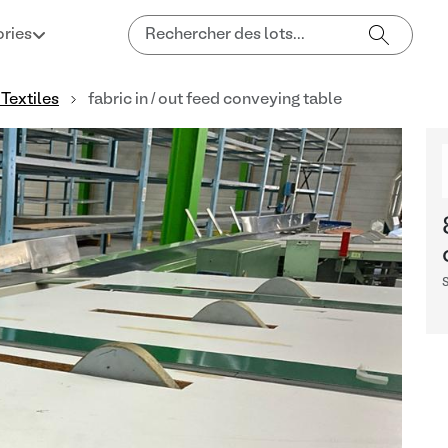
ries
Textiles
fabric in / out feed conveying table