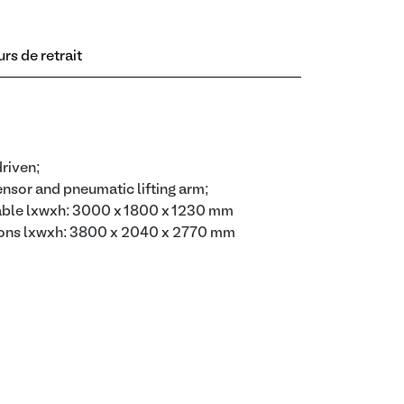
rs de retrait
driven;
nsor and pneumatic lifting arm;
able lxwxh: 3000 x 1800 x 1230 mm
ions lxwxh: 3800 x 2040 x 2770 mm