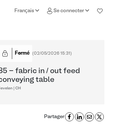
Français
Se connecter
Fermé
(
02/05/2026 15:31
)
85 - fabric in / out feed
conveying table
Sevelen | CH
Partager