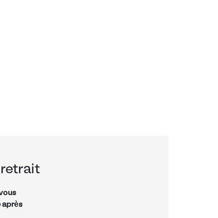
retrait
-vous
e après