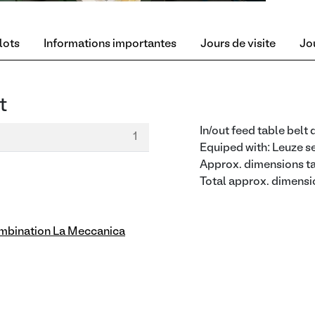
lots
Informations importantes
Jours de visite
Jou
t
In/out feed table belt 
1
Equiped with: Leuze se
Approx. dimensions t
Total approx. dimens
mbination La Meccanica