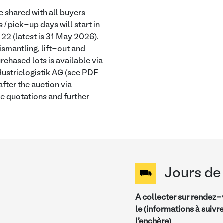
e shared with all buyers
 / pick-up days will start in
22 (latest is 31 May 2026).
ismantling, lift-out and
rchased lots is available via
ustrielogistik AG (see PDF
fter the auction via
ce quotations and further
Jours de 
A collecter sur rendez
le (informations à suivr
l'enchère)