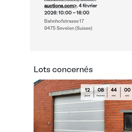
auctions.com>
.
4 février
2026
:
10:00
-
16:00
Bahnhofstrasse 17
9475 Sevelen (Suisse)
Lots concernés
12
08
43
59
jours
heures
min
sec