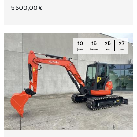
5 500,00 €
10
15
25
26
jours
heures
min
sec