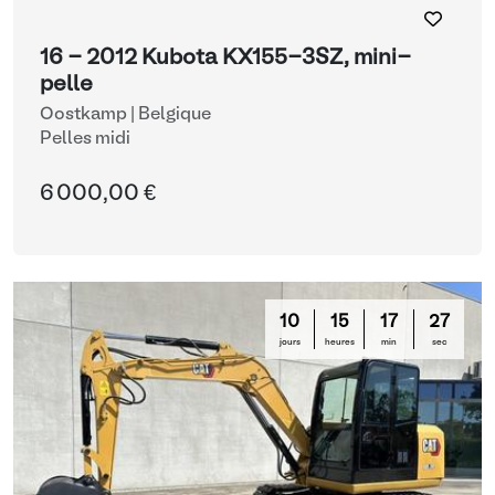
16 - 2012 Kubota KX155-3SZ, mini-
pelle
Oostkamp | Belgique
Pelles midi
6 000,00 €
10
15
17
26
jours
heures
min
sec