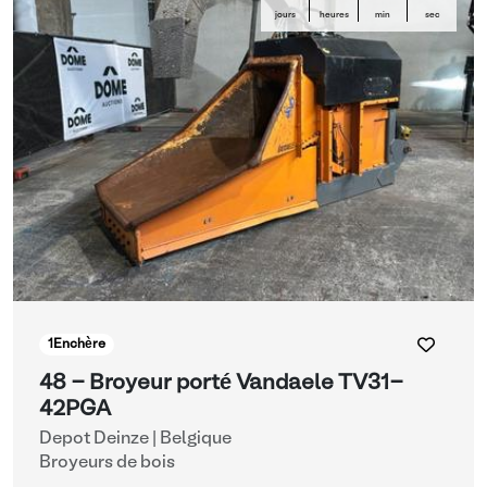
jours
heures
min
sec
1
Enchère
48 - Broyeur porté Vandaele TV31-
42PGA
Depot Deinze | Belgique
Broyeurs de bois