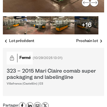
+16
Lot précédent
Prochain lot
Fermé
(
10/29/2025 13:01
)
323 - 2015 Mari Claire comab super
packaging and labelingline
Villafranca (Castellón) | ES
Partager