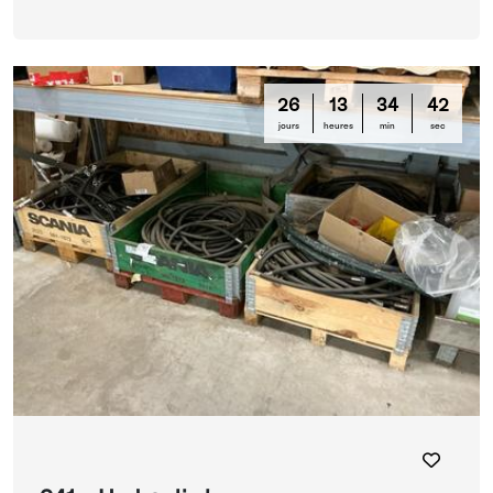
26
13
34
42
jours
heures
min
sec