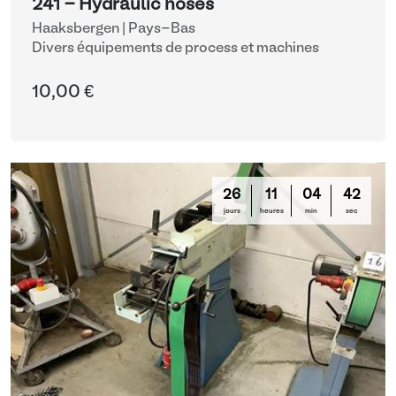
241 - Hydraulic hoses
Haaksbergen | Pays-Bas
Divers équipements de process et machines
10,00 €
26
11
04
42
jours
heures
min
sec