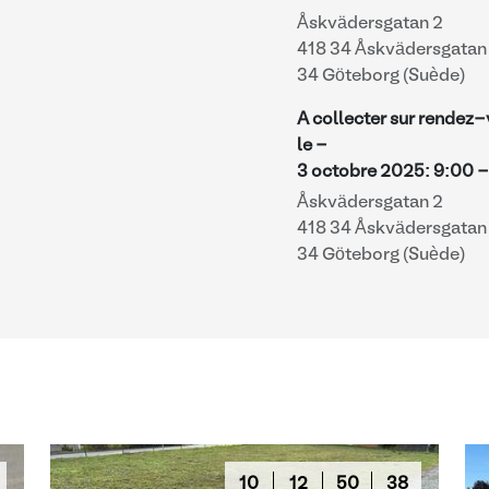
Åskvädersgatan 2
418 34 Åskvädersgatan 
34 Göteborg (Suède)
A collecter sur rendez
le -
3 octobre 2025
:
9:00
Åskvädersgatan 2
418 34 Åskvädersgatan 
34 Göteborg (Suède)
10
12
50
37