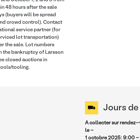
and October 1, 2 and 3 from
in 48 hours after the sale
ys (buyers will be spread
 and crowd control). Contact
ational service partner (for
rviced lot transportation)
er the sale. Lot numbers
m the bankruptcy of Larsson
e closed auctions in
ools/tooling.
Jours de 
A collecter sur rendez
le -
1 octobre 2025
:
9:00
-