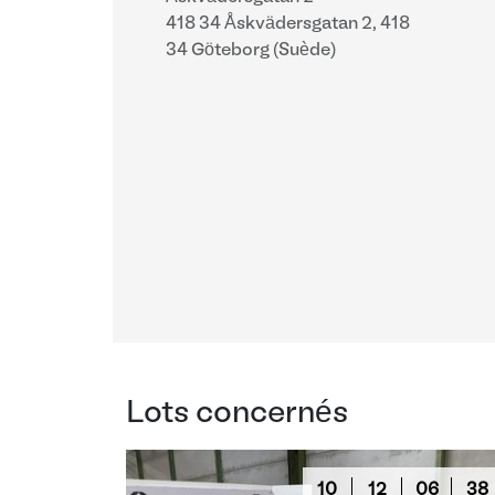
418 34 Åskvädersgatan 2, 418
34 Göteborg (Suède)
Lots concernés
10
12
06
37