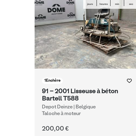
jours
heures
min
sec
1
Enchère
91 - 2001 Lisseuse à béton
Bartell T588
Depot Deinze | Belgique
Taloche à moteur
200,00 €