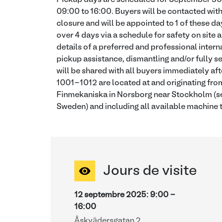
Pickup days are scheduled for September 30 
09:00 to 16:00. Buyers will be contacted with
closure and will be appointed to 1 of these da
over 4 days via a schedule for safety on site
details of a preferred and professional intern
pickup assistance, dismantling and/or fully se
will be shared with all buyers immediately aft
1001-1012 are located at and originating fro
Finmekaniska in Norsborg near Stockholm (se
Sweden) and including all available machine t
Jours de visite
12 septembre 2025
:
9:00
-
16:00
Åskvädersgatan 2