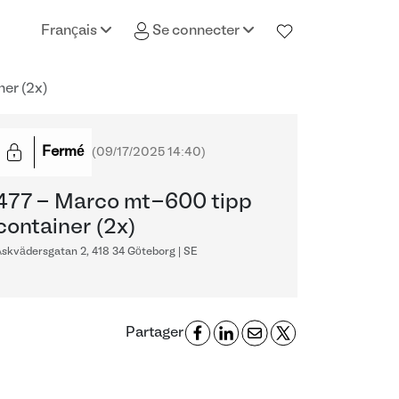
Français
Se connecter
er (2x)
Fermé
(
09/17/2025 14:40
)
477 - Marco mt-600 tipp
container (2x)
skvädersgatan 2, 418 34 Göteborg | SE
Partager