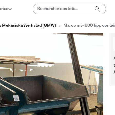
ries
s Mekaniska Werkstad (GMW)
Marco mt-600 tipp contain
Å