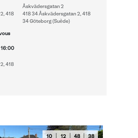
Åskvädersgatan 2
2, 418
418 34 Åskvädersgatan 2, 418
34 Göteborg (Suède)
-vous
-
16:00
2, 418
10
12
48
37