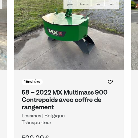
jours
heures
min
sec
1
Enchère
58 - 2022 MX Multimass 900
Contrepoids avec coffre de
rangement
Lessines | Belgique
Transporteur