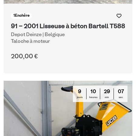
1
Enchère
91 - 2001 Lisseuse à béton Bartell T588
Depot Deinze | Belgique
Taloche à moteur
200,00 €
9
10
29
06
jours
heures
min
sec