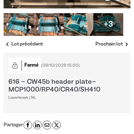
+3
Lot précédent
Prochain lot
Fermé
(
09/10/2025 15:00
)
616 - CW45b header plate-
MCP1000/RP40/CR40/SH410
Lisserbroek | NL
Partager