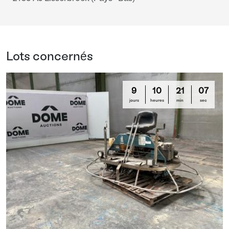
Lots concernés
9
10
21
06
jours
heures
min
sec