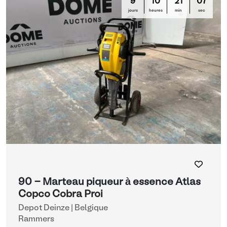
9
10
21
06
jours
heures
min
sec
90 - Marteau piqueur à essence Atlas
Copco Cobra Proi
Depot Deinze | Belgique
Rammers