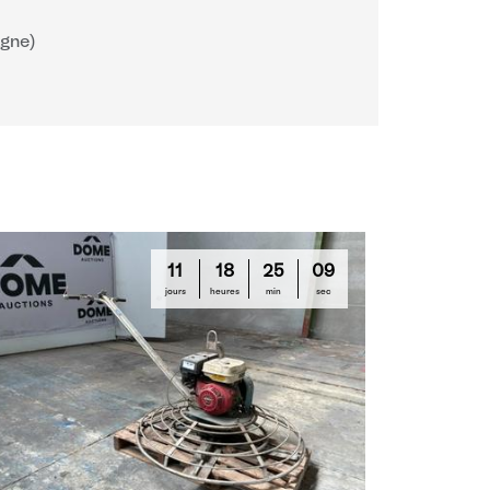
gne)
11
18
25
08
jours
heures
min
sec