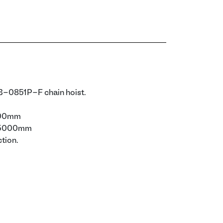
B-0851P-F chain hoist.
9500mm
: 5000mm
tion.