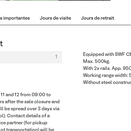
s importantes
Jours de visite
Jours de retrait
t
Equipped with SWF C
1
Max. 500kg.
With 2x rails. App. 
Working range width
Without steel construc
11 and 12 from 09:00 to
rs after the sale closure and
ill be spread over 3 days via
l). Contact details of a
ice partner (for pickup
lot transportation) will be