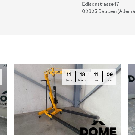
Edisonstrasse 17
02625 Bautzen (Allema
11
18
11
08
jours
heures
min
sec