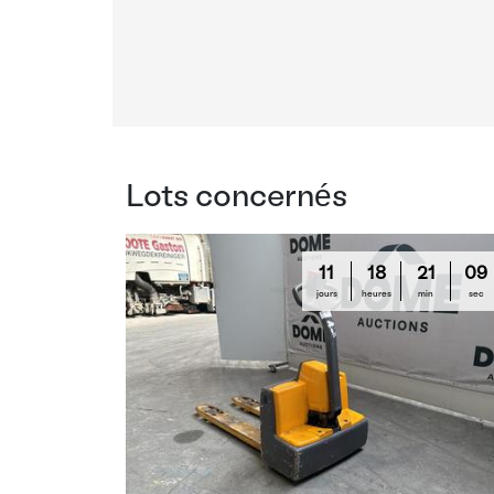
Lots concernés
11
18
21
08
jours
heures
min
sec