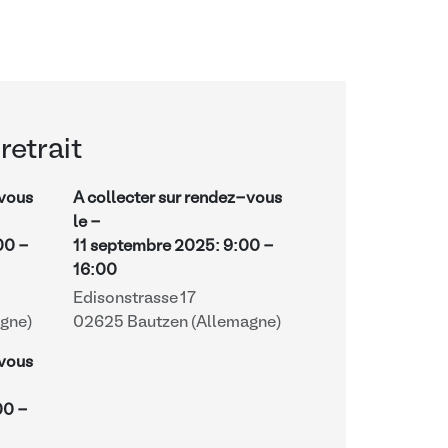
retrait
-vous
A collecter sur rendez-vous
le -
00
-
11 septembre 2025
:
9:00
-
16:00
Edisonstrasse 17
gne)
02625 Bautzen (Allemagne)
-vous
00
-