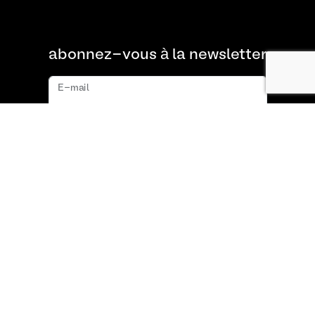
abonnez-vous à la newsletter
E-mail
s'abonner
À propos de nous
FAQ
Contact
Conditions Générales
Politique de