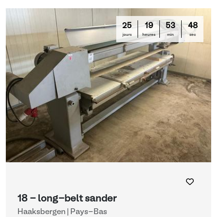
25
19
53
47
jours
heures
min
sec
18 - long-belt sander
Haaksbergen | Pays-Bas