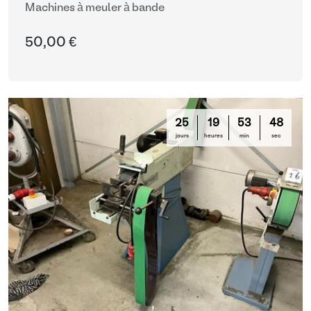
Machines à meuler à bande
50,00 €
25
19
53
47
jours
heures
min
sec