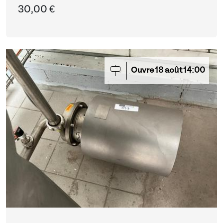
30,00 €
Ouvre
18
août
14:00