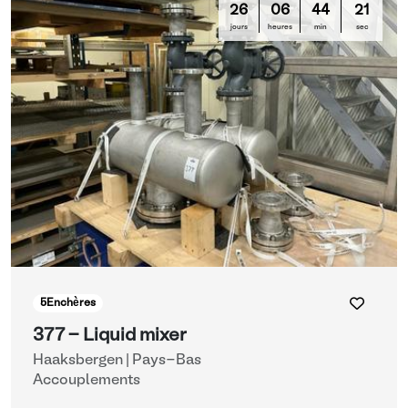
26
06
44
21
jours
heures
min
sec
5
Enchères
377 - Liquid mixer
Haaksbergen | Pays-Bas
Accouplements