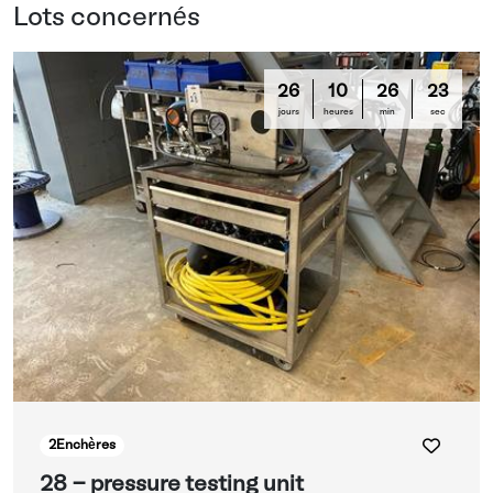
Lots concernés
26
10
26
22
jours
heures
min
sec
2
Enchères
28 - pressure testing unit