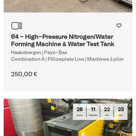
64 - High-Pressure Nitrogen/Water
Forming Machine & Water Test Tank
Haaksbergen | Pays-Bas
Combination A | Pillowplate Line
| Machines à plier
250,00 €
26
11
22
22
jours
heures
min
sec