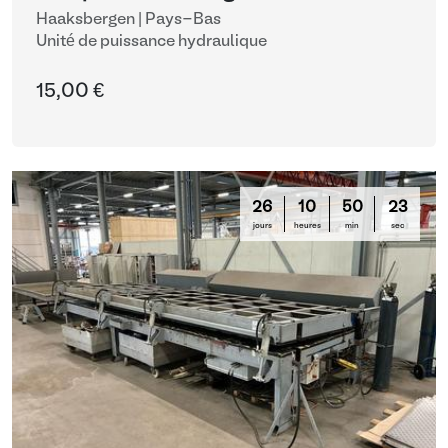
Haaksbergen | Pays-Bas
Unité de puissance hydraulique
15,00 €
26
10
50
22
jours
heures
min
sec